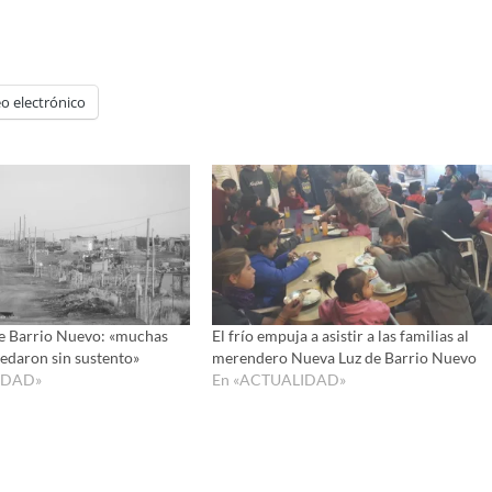
arriba/ab
para
aumenta
o
disminui
o electrónico
el
volumen
e Barrio Nuevo: «muchas
El frío empuja a asistir a las familias al
uedaron sin sustento»
merendero Nueva Luz de Barrio Nuevo
IDAD»
En «ACTUALIDAD»