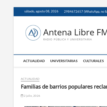
Saltar
sábado, agosto 08, 2026
2984672657 (WhatsApp, no ll
al
contenido
Antena Libre F
RADIO PÚBLICA Y UNIVERSITARIA
ACTUALIDAD
UNIVERSITARIAS
CULTURALES
ACTUALIDAD
Familias de barrios populares recla
2 julio, 2026