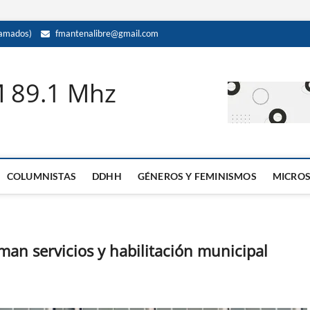
amados)
fmantenalibre@gmail.com
M 89.1 Mhz
COLUMNISTAS
DDHH
GÉNEROS Y FEMINISMOS
MICRO
man servicios y habilitación municipal