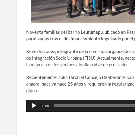
Noventa familias del barrio Leufumapu, ubicado en Paso
paralizadas tras el desfinanciamiento impulsado por el 
Kevin Vázquez, integrante de la comisión organizadora, 
de Integración Socio Urbana (FISU). Actualmente, necesit
la mayoría de los vecinos alquila o vive de prestado.
Recientemente, solicitaron al Concejo Deliberante local
chacra inactiva hace 25 años y requieren la regulariza
digna.
Reproductor
00:00
de
audio