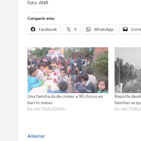
Foto: ANR
Compartir esto:
Facebook
X
WhatsApp
Corre
Una familia da de comer a 90 chicos en
Reporte desd
barrio nuevo
familias se q
En «ACTUALIDAD»
En «ACTUAL
Navegación
Entrada
Anterior