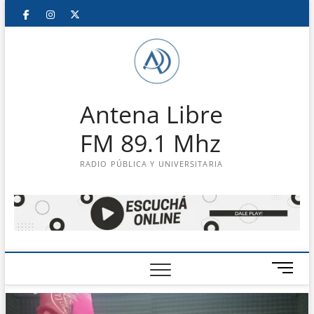
Saltar
Facebook
Instagram
Twitter
LinkedIn
En
al
contenido
vivo
Antena Libre
FM 89.1 Mhz
RADIO PÚBLICA Y UNIVERSITARIA
B
o
t
ó