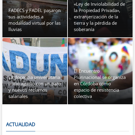
«Ley de Inviolabilidad de
FADECS y FADEL pasaron
la Propiedad Privada»,
sus actividades a
extranjerización de la
modalidad virtual por las
tierra y la pérdida de
lluvias
soberanía
El Encuentro
La docencia universitaria
Plurinacional se organiza
inició agosto con un paro
en Córdoba como
y nuevos reclamos
espacio de resistencia
salariales
colectiva
ACTUALIDAD