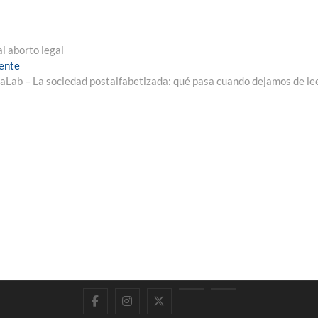
l aborto legal
Entrada
iente
siguiente:
aLab – La sociedad postalfabetizada: qué pasa cuando dejamos de le
Facebook
Instagram
Twitter
LinkedIn
En