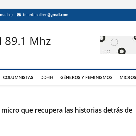
amados)
fmantenalibre@gmail.com
M 89.1 Mhz
COLUMNISTAS
DDHH
GÉNEROS Y FEMINISMOS
MICRO
icro que recupera las historias detrás de