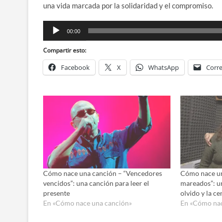
una vida marcada por la solidaridad y el compromiso.
Reproductor
00:00
de
audio
Compartir esto:
Facebook
X
WhatsApp
Corre
Cómo nace una canción – “Vencedores
Cómo nace un
vencidos”: una canción para leer el
mareados”: un
presente
olvido y la c
En «Cómo nace una canción»
En «Cómo nac