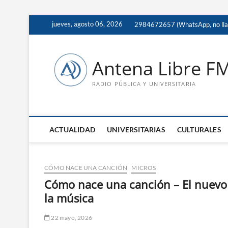
Saltar
jueves, agosto 06, 2026
2984672657 (WhatsApp, no ll
al
contenido
Antena Libre F
RADIO PÚBLICA Y UNIVERSITARIA
ACTUALIDAD
UNIVERSITARIAS
CULTURALES
CÓMO NACE UNA CANCIÓN
MICROS
Cómo nace una canción – El nuevo m
la música
22 mayo, 2026