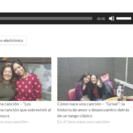
Utiliza
00:00
las
teclas
de
o electrónico
flecha
arriba/ab
para
aumenta
o
disminui
el
volumen
a canción – “Los
Cómo nace una canción – “Grisel”: la
a canción que sobrevivió al
historia de amor y desencuentro detrás
ensura
de un tango clásico
e una canción»
En «Cómo nace una canción»