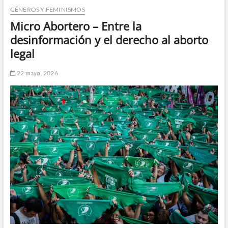
GÉNEROS Y FEMINISMOS
n
d
Micro Abortero – Entre la
e
desinformación y el derecho al aborto
m
legal
e
n
22 mayo, 2026
ú