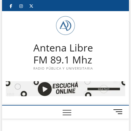
Saltar
Facebook
Instagram
Twitter
LinkedIn
En
al
contenido
vivo
Antena Libre
FM 89.1 Mhz
RADIO PÚBLICA Y UNIVERSITARIA
B
o
t
ó