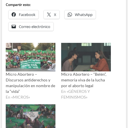
audio
Compartir esto:
Facebook
X
WhatsApp
Correo electrónico
Micro Abortero –
Micro Abortero – “Belén”,
Discursos antiderechos y
memoria viva de la lucha
manipulación en nombre de
por el aborto legal
la “vida”
En «GÉNEROS Y
En «MICROS»
FEMINISMOS»