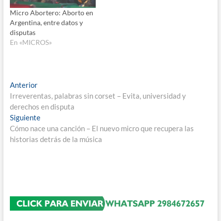
Micro Abortero: Aborto en
Argentina, entre datos y
disputas
En «MICROS»
Navegación
Entrada
Anterior
anterior:
Irreverentas, palabras sin corset – Evita, universidad y
de
derechos en disputa
entradas
Entrada
Siguiente
siguiente:
Cómo nace una canción – El nuevo micro que recupera las
historias detrás de la música