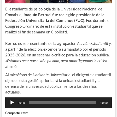
El estudiante de psicología de la Universidad Nacional del
Comahue,
Joaquín Berrud, fue reelegido presidente de la
Federación Universitaria del Comahue (FUC)
. Fue durante el
Congreso Ordinario de esta institución estudiantil que se
realizó el fin de semana en Cipolletti.
Berrud es representante de la agrupación
Aluvión Estudiantil
y,
a partir de la elección, extenderá su mandato por el periodo
2025-2026, en un escenario crítico para la educación pública.
«Estamos peor que el año pasado, pero amortiguamos la crisis»
,
afirmó.
Al micrófono de
Horizonte Universitario
, el dirigente estudiantil
dijo que esta gestión priorizará la unidad estudiantil y la
defensa de la universidad pública frente a los desafíos
actuales.
Reproductor
00:00
00:00
de
audio
Compartir esto: