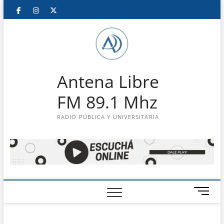
Saltar
Facebook
Instagram
Twitter
LinkedIn
En
al
contenido
vivo
Antena Libre
FM 89.1 Mhz
RADIO PÚBLICA Y UNIVERSITARIA
B
o
t
ó