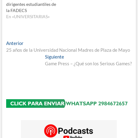
dirigentes estudiantiles de
la FADECS
En «UNIVERSITARIAS»
Navegación
Entrada
Anterior
anterior:
25 años de la Universidad Nacional Madres de Plaza de Mayo
de
Entrada
Siguiente
entradas
siguiente:
Game Press – ¿Qué son los Serious Games?