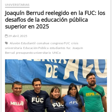
UNIVERSITARIAS
n
d
Joaquín Berrud reelegido en la FUC: los
e
desafíos de la educación pública
m
superior en 2025
e
n
29 abril, 2025
ú
Aluvión Estudiantil
comahue
congreso FUC
crisis
universitaria
Educación Pública
estudiantes
fuc
Joaquín
Berrud
presupuesto universitario
UNCo