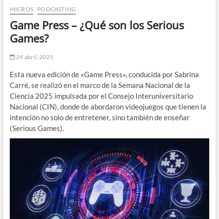
MICROS
PODCASTING
n
d
Game Press – ¿Qué son los Serious
e
Games?
m
e
29 abril, 2025
n
Esta nueva edición de «Game Press», conducida por Sabrina
ú
Carré, se realizó en el marco de la Semana Nacional de la
Ciencia 2025 impulsada por el Consejo Interuniversitario
Nacional (CIN), donde de abordaron videojuegos que tienen la
intención no solo de entretener, sino también de enseñar
(Serious Games).