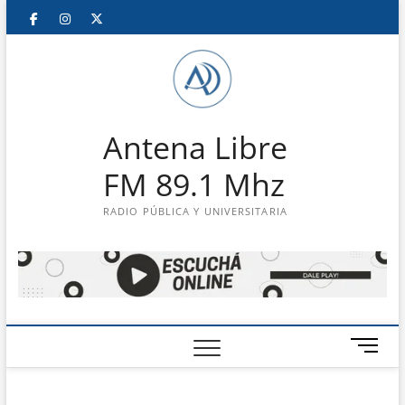
Saltar
Facebook
Instagram
Twitter
LinkedIn
En
al
contenido
vivo
Antena Libre
FM 89.1 Mhz
RADIO PÚBLICA Y UNIVERSITARIA
B
o
t
ó