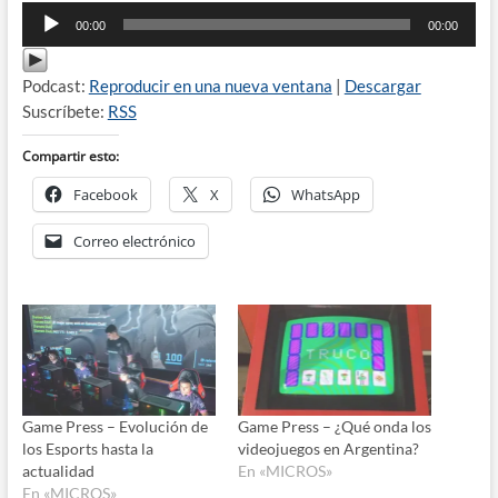
Reproductor
00:00
00:00
de
audio
Podcast:
Reproducir en una nueva ventana
|
Descargar
Suscríbete:
RSS
Compartir esto:
Facebook
X
WhatsApp
Correo electrónico
Game Press – Evolución de
Game Press – ¿Qué onda los
los Esports hasta la
videojuegos en Argentina?
actualidad
En «MICROS»
En «MICROS»