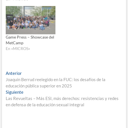
Game Press – Showcase del
MetCamp
En «MICROS»
Navegación
Entrada
Anterior
anterior:
Joaquín Berrud reelegido en la FUC: los desafíos de la
de
educación pública superior en 2025
entradas
Entrada
Siguiente
siguiente:
Las Revueltas – Más ESI, más derechos: resistencias y redes
en defensa de la educación sexual integral