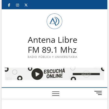
Saltar
Facebook
Instagram
Twitter
LinkedIn
En
al
contenido
vivo
Antena Libre
FM 89.1 Mhz
RADIO PÚBLICA Y UNIVERSITARIA
B
o
t
ó