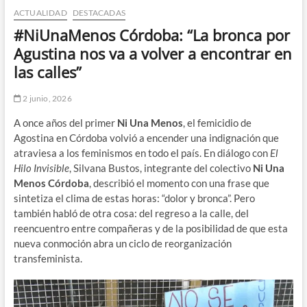
ACTUALIDAD
DESTACADAS
n
d
#NiUnaMenos Córdoba: “La bronca por
e
Agustina nos va a volver a encontrar en
m
las calles”
e
n
2 junio, 2026
ú
A once años del primer
Ni Una Menos
, el femicidio de
Agostina en Córdoba volvió a encender una indignación que
atraviesa a los feminismos en todo el país. En diálogo con
El
Hilo Invisible
, Silvana Bustos, integrante del colectivo
Ni Una
Menos Córdoba
, describió el momento con una frase que
sintetiza el clima de estas horas: “dolor y bronca”. Pero
también habló de otra cosa: del regreso a la calle, del
reencuentro entre compañeras y de la posibilidad de que esta
nueva conmoción abra un ciclo de reorganización
transfeminista.