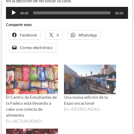
en la decisión de no soltar la calle.
Reproductor
00:00
00:00
de
audio
Compartir esto:
Facebook
X
WhatsApp
Correo electrónico
El Centro de Estudiantes de
Una nueva edición de la
la Fadecs está llevando a
Expo vocacional
cabo una colecta de
En «DESTACADAS»
alimentos
En «ACTUALIDAD»