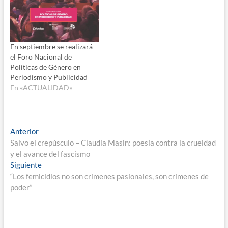
En septiembre se realizará
el Foro Nacional de
Políticas de Género en
Periodismo y Publicidad
En «ACTUALIDAD»
Navegación
Entrada
Anterior
anterior:
Salvo el crepúsculo – Claudia Masin: poesía contra la crueldad
de
y el avance del fascismo
entradas
Entrada
Siguiente
siguiente:
“Los femicidios no son crímenes pasionales, son crímenes de
poder”