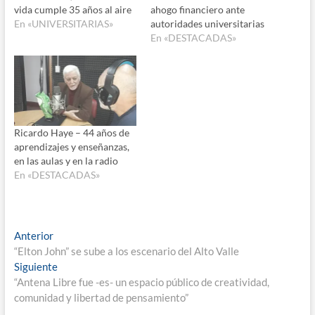
vida cumple 35 años al aire
ahogo financiero ante
En «UNIVERSITARIAS»
autoridades universitarias
En «DESTACADAS»
Ricardo Haye – 44 años de
aprendizajes y enseñanzas,
en las aulas y en la radio
En «DESTACADAS»
Navegación
Entrada
Anterior
anterior:
“Elton John” se sube a los escenario del Alto Valle
de
Entrada
Siguiente
entradas
siguiente:
“Antena Libre fue -es- un espacio público de creatividad,
comunidad y libertad de pensamiento”