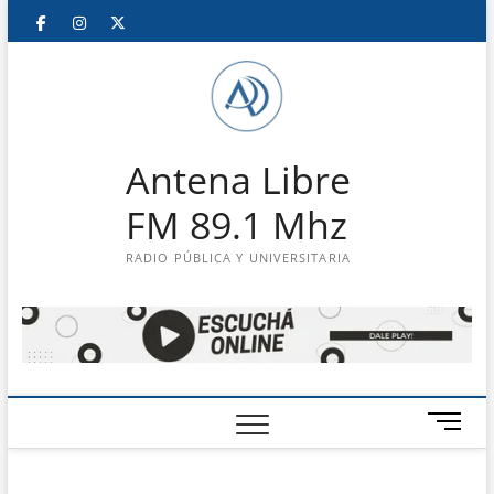
Saltar
Facebook
Instagram
Twitter
LinkedIn
En
al
contenido
vivo
Antena Libre
FM 89.1 Mhz
RADIO PÚBLICA Y UNIVERSITARIA
B
o
t
ó