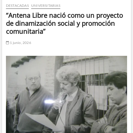
DESTACADAS
UNIVERSITARIAS
n
d
“Antena Libre nació como un proyecto
e
de dinamización social y promoción
m
comunitaria”
e
n
1 junio, 2026
ú