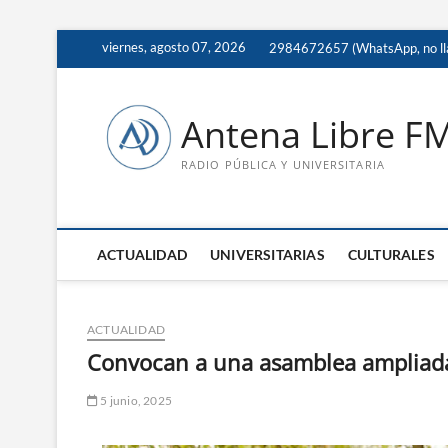
Saltar
viernes, agosto 07, 2026
2984672657 (WhatsApp, no ll
al
contenido
Antena Libre F
RADIO PÚBLICA Y UNIVERSITARIA
ACTUALIDAD
UNIVERSITARIAS
CULTURALES
ACTUALIDAD
Convocan a una asamblea ampliada
5 junio, 2025