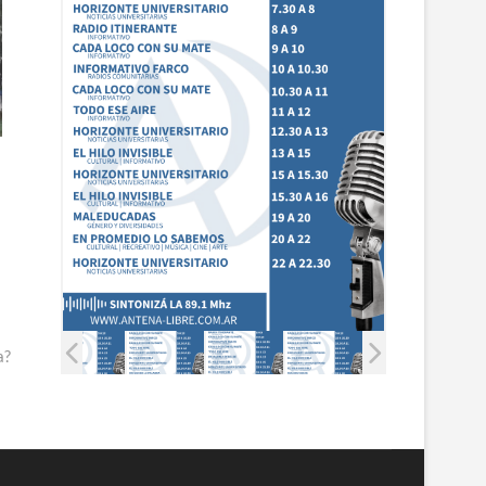
r
.
a?