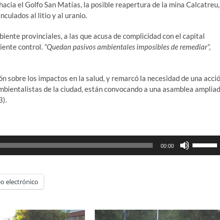
 hacia el Golfo San Matías, la posible reapertura de la mina Calcatreu,
culados al litio y al uranio.
iente provinciales, a las que acusa de complicidad con el capital
iente control.
“Quedan pasivos ambientales imposibles de remediar”,
n sobre los impactos en la salud, y remarcó la necesidad de una acci
mbientalistas de la ciudad, están convocando a una asamblea amplia
3).
Utiliza
00:00
las
teclas
de
o electrónico
flecha
arriba/ab
para
aumenta