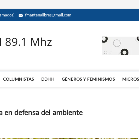
amados)
fmantenalibre@gmail.com
M 89.1 Mhz
COLUMNISTAS
DDHH
GÉNEROS Y FEMINISMOS
MICRO
 en defensa del ambiente