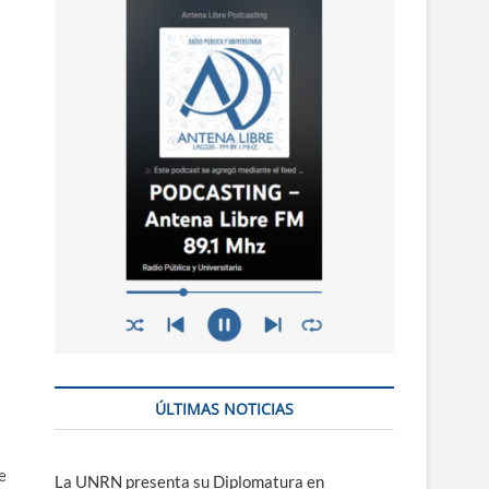
n
ú
ÚLTIMAS NOTICIAS
e
La UNRN presenta su Diplomatura en