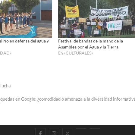
o
disminui
el
volumen
l río en defensa del agua y
Festival de bandas de la mano de la
Asamblea por el Agua y la Tierra
IDAD»
En «CULTURALES»
 lucha
quedas en Google: ¿comodidad o amenaza a la diversidad informativ
Facebook
Instagram
Twitter
LinkedIn
En