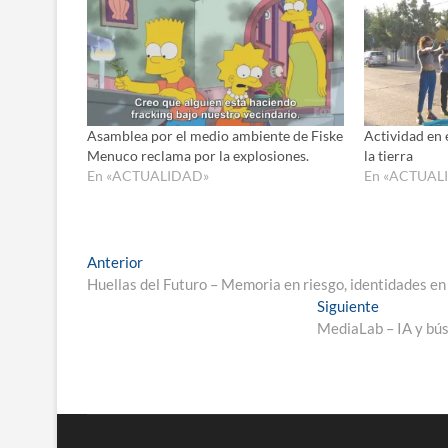
Asamblea por el medio ambiente de Fiske
Actividad en e
Menuco reclama por la explosiones.
la tierra
En «ACTUALIDAD»
En «ACTUAL
Navegación
Entrada
Anterior
anterior:
Huellas del Futuro – Memoria en riesgo, identidades en
de
Entrada
Siguiente
entradas
siguiente:
MediaLab – IA y bús