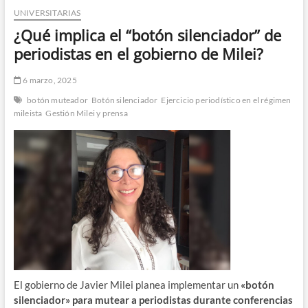
UNIVERSITARIAS
n
d
¿Qué implica el “botón silenciador” de
e
periodistas en el gobierno de Milei?
m
e
6 marzo, 2025
n
botón muteador
Botón silenciador
Ejercicio periodístico en el régimen
ú
mileista
Gestión Milei y prensa
El gobierno de Javier Milei planea implementar un
«botón
silenciador» para mutear a periodistas durante conferencias