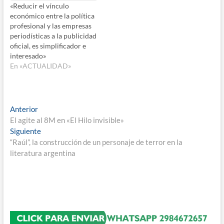
«Reducir el vínculo
económico entre la política
profesional y las empresas
periodísticas a la publicidad
oficial, es simplificador e
interesado»
En «ACTUALIDAD»
Navegación
Entrada
Anterior
anterior:
El agite al 8M en «El Hilo invisible»
de
Entrada
Siguiente
entradas
siguiente:
“Raúl”, la construcción de un personaje de terror en la
literatura argentina