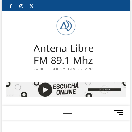
Saltar
Facebook
Instagram
Twitter
LinkedIn
En
al
contenido
vivo
Antena Libre
FM 89.1 Mhz
RADIO PÚBLICA Y UNIVERSITARIA
B
o
t
ó