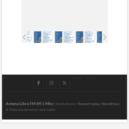
Facebook
Instagram
Twitter
LinkedIn
En
vivo
Antena Libre FM 89.1 Mhz
| Diseñado por:
Theme Freesia
|
WordPress
|
© Todos los derechos reservados