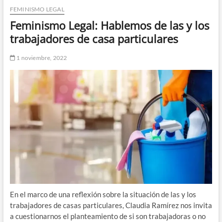
FEMINISMO LEGAL
n
d
Feminismo Legal: Hablemos de las y los
e
trabajadores de casa particulares
m
e
1 noviembre, 2022
n
ú
En el marco de una reflexión sobre la situación de las y los
trabajadores de casas particulares, Claudia Ramírez nos invita
a cuestionarnos el planteamiento de si son trabajadoras o no