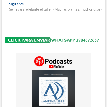
entradas
Entrada
Siguiente
siguiente:
Se llevará adelante el taller «Muchas plantas, muchos usos»