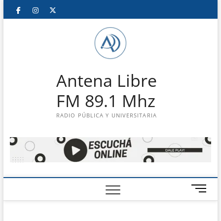
Saltar
Facebook
Instagram
Twitter
LinkedIn
En
al
contenido
vivo
Antena Libre
FM 89.1 Mhz
RADIO PÚBLICA Y UNIVERSITARIA
B
o
t
ó