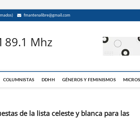
amados)
fmantenalibre@gmail.com
M 89.1 Mhz
COLUMNISTAS
DDHH
GÉNEROS Y FEMINISMOS
MICRO
tas de la lista celeste y blanca para las