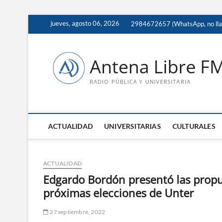
Saltar
jueves, agosto 06, 2026
2984672657 (WhatsApp, no ll
al
contenido
Antena Libre F
RADIO PÚBLICA Y UNIVERSITARIA
ACTUALIDAD
UNIVERSITARIAS
CULTURALES
ACTUALIDAD
Edgardo Bordón presentó las propues
próximas elecciones de Unter
27 septiembre, 2022