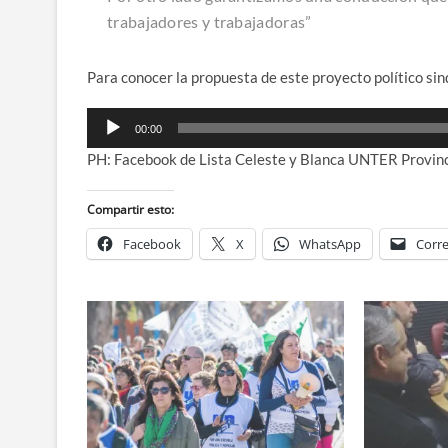
trabajadores y trabajadoras”
Para conocer la propuesta de este proyecto político sind
Reproductor
00:00
de
PH: Facebook de Lista Celeste y Blanca UNTER Provinc
audio
Compartir esto:
Facebook
X
WhatsApp
Corre