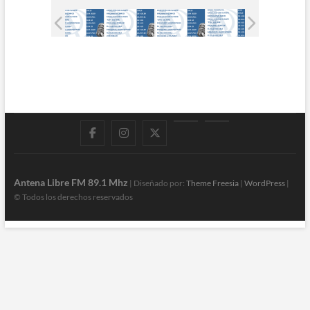
Facebook
Instagram
Twitter
LinkedIn
En
vivo
Antena Libre FM 89.1 Mhz
| Diseñado por:
Theme Freesia
|
WordPress
|
© Todos los derechos reservados