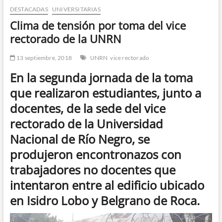
DESTACADAS
UNIVERSITARIAS
n
d
Clima de tensión por toma del vice
e
rectorado de la UNRN
m
e
13 septiembre, 2018
UNRN
vice rectorado
n
En la segunda jornada de la toma
ú
que realizaron estudiantes, junto a
docentes, de la sede del vice
rectorado de la Universidad
Nacional de Río Negro, se
produjeron encontronazos con
trabajadores no docentes que
intentaron entre al edificio ubicado
en Isidro Lobo y Belgrano de Roca.