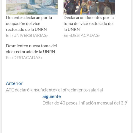
Docentes declaran por la
Declararon docentes por la
ocupación del vice
toma del vice rectorado de
rectorado de la UNRN
la UNRN
En «UNIVERSITARIAS»
En «DESTACADAS»
Desmienten nueva toma del
vice rectorado de la UNRN
En «DESTACADAS»
Navegación
Entrada
Anterior
anterior:
ATE declaró «insuficiente» el ofrecimiento salarial
de
Entrada
Siguiente
entradas
siguiente:
Dólar de 40 pesos, inflación mensual del 3,9