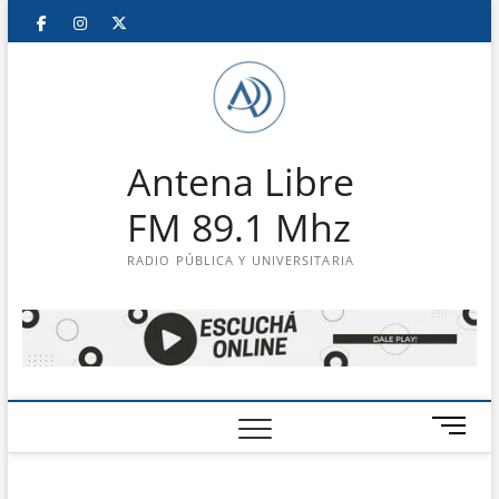
Saltar
Facebook
Instagram
Twitter
LinkedIn
En
al
contenido
vivo
Antena Libre
FM 89.1 Mhz
RADIO PÚBLICA Y UNIVERSITARIA
B
o
t
ó