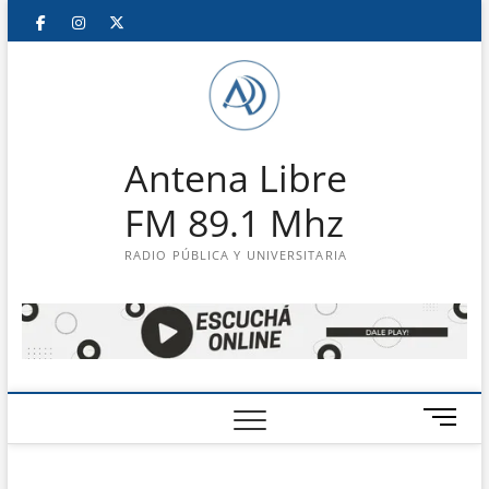
Saltar
Facebook
Instagram
Twitter
LinkedIn
En
al
contenido
vivo
Antena Libre
FM 89.1 Mhz
RADIO PÚBLICA Y UNIVERSITARIA
B
o
t
ó