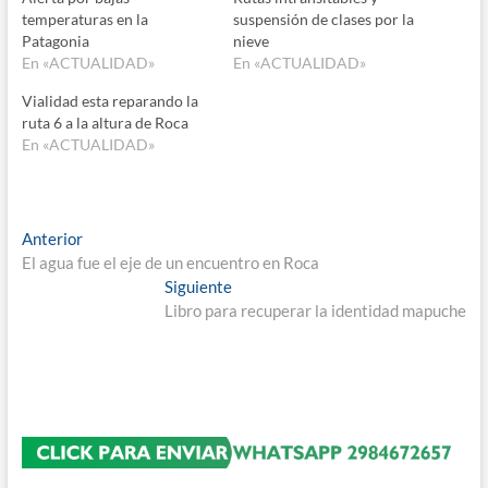
temperaturas en la
suspensión de clases por la
Patagonia
nieve
En «ACTUALIDAD»
En «ACTUALIDAD»
Vialidad esta reparando la
ruta 6 a la altura de Roca
En «ACTUALIDAD»
Navegación
Entrada
Anterior
anterior:
El agua fue el eje de un encuentro en Roca
de
Entrada
Siguiente
entradas
siguiente:
Libro para recuperar la identidad mapuche