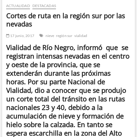
ACTUALIDAD
DESTACADAS
n
d
Cortes de ruta en la región sur por las
e
nevadas
m
e
17 junio, 2017
nieve
región sur
vialidad
n
Vialidad de Río Negro, informó que se
ú
registran intensas nevadas en el centro
y oeste de la provincia, que se
extenderán durante las próximas
horas. Por su parte Nacional de
Vialidad, dio a conocer que se produjo
un corte total del tránsito en las rutas
nacionales 23 y 40, debido a la
acumulación de nieve y formación de
hielo sobre la calzada. En tanto se
espera escarchilla en la zona del Alto