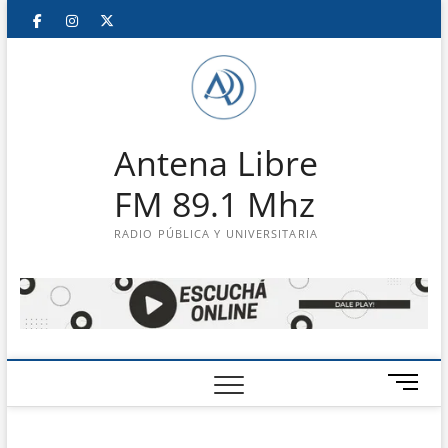
Saltar
Facebook
Instagram
Twitter
LinkedIn
En
al
contenido
vivo
Antena Libre
FM 89.1 Mhz
RADIO PÚBLICA Y UNIVERSITARIA
B
o
t
ó