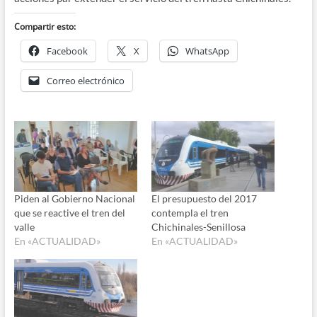
Compartir esto:
Facebook
X
WhatsApp
Correo electrónico
Piden al Gobierno Nacional
El presupuesto del 2017
que se reactive el tren del
contempla el tren
valle
Chichinales-Senillosa
En «ACTUALIDAD»
En «ACTUALIDAD»