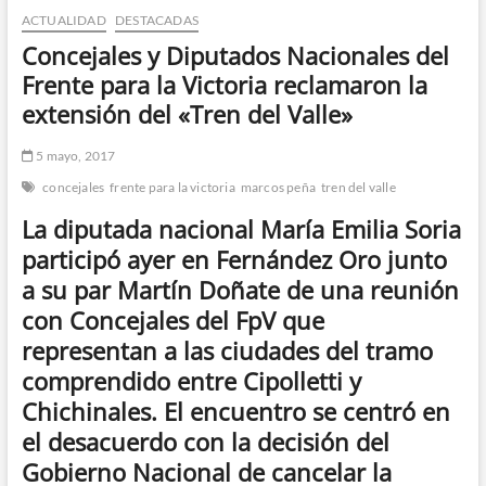
ACTUALIDAD
DESTACADAS
n
d
Concejales y Diputados Nacionales del
e
Frente para la Victoria reclamaron la
m
extensión del «Tren del Valle»
e
n
5 mayo, 2017
ú
concejales
frente para la victoria
marcos peña
tren del valle
La diputada nacional María Emilia Soria
participó ayer en Fernández Oro junto
a su par Martín Doñate de una reunión
con Concejales del FpV que
representan a las ciudades del tramo
comprendido entre Cipolletti y
Chichinales. El encuentro se centró en
el desacuerdo con la decisión del
Gobierno Nacional de cancelar la