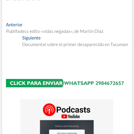
Navegación
Entrada
Anterior
anterior:
Publifadecs edito «vidas negadas», de Martin Diaz
de
Entrada
Siguiente
entradas
siguiente:
Documental sobre el primer desaparecido en Tucuman