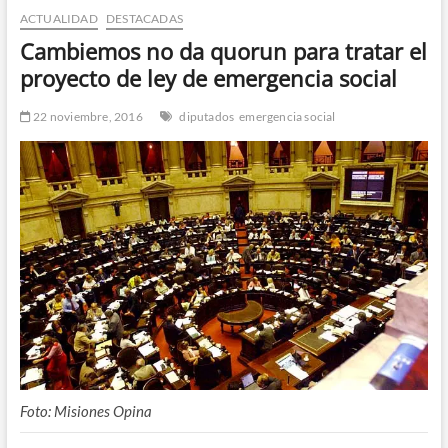
ACTUALIDAD
DESTACADAS
n
d
Cambiemos no da quorun para tratar el
e
proyecto de ley de emergencia social
m
e
22 noviembre, 2016
diputados
emergencia social
n
ú
Foto: Misiones Opina