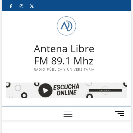
Saltar
Facebook
Instagram
Twitter
LinkedIn
En
al
contenido
vivo
Antena Libre
FM 89.1 Mhz
RADIO PÚBLICA Y UNIVERSITARIA
B
o
t
ó