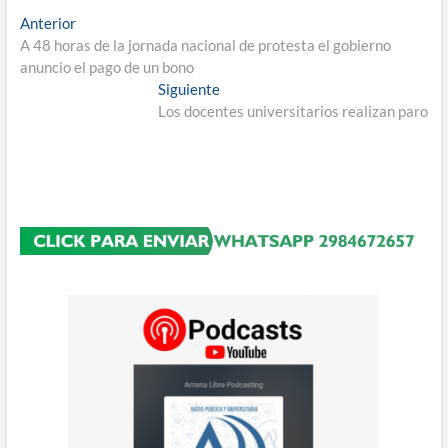
Navegación
Entrada
Anterior
anterior:
A 48 horas de la jornada nacional de protesta el gobierno
de
anuncio el pago de un bono
entradas
Entrada
Siguiente
siguiente:
Los docentes universitarios realizan paro