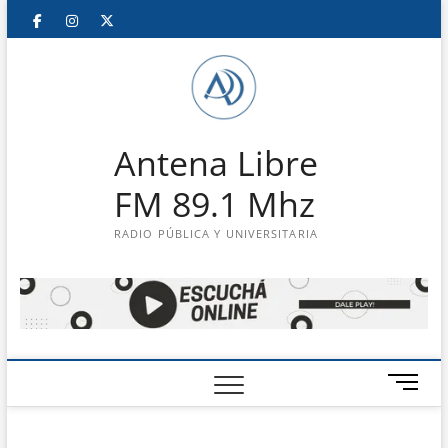
Saltar
Facebook
Instagram
Twitter
LinkedIn
En
al
contenido
vivo
Antena Libre
FM 89.1 Mhz
RADIO PÚBLICA Y UNIVERSITARIA
B
o
t
ó