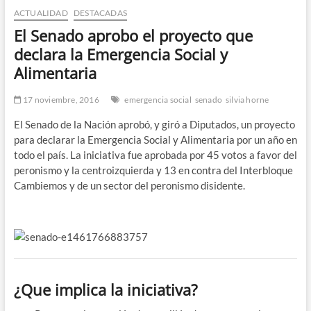
ACTUALIDAD
DESTACADAS
n
d
El Senado aprobo el proyecto que
e
declara la Emergencia Social y
m
Alimentaria
e
n
17 noviembre, 2016
emergencia social
senado
silvia horne
ú
El Senado de la Nación aprobó, y giró a Diputados, un proyecto
para declarar la Emergencia Social y Alimentaria por un año en
todo el país. La iniciativa fue aprobada por 45 votos a favor del
peronismo y la centroizquierda y 13 en contra del Interbloque
Cambiemos y de un sector del peronismo disidente.
¿Que implica la iniciativa?