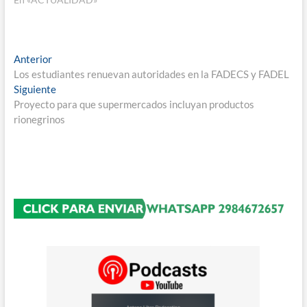
Navegación
Entrada
Anterior
anterior:
Los estudiantes renuevan autoridades en la FADECS y FADEL
de
Entrada
Siguiente
entradas
siguiente:
Proyecto para que supermercados incluyan productos
rionegrinos