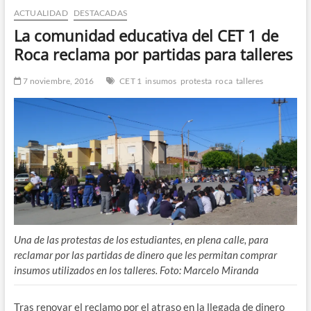
ACTUALIDAD
DESTACADAS
n
d
La comunidad educativa del CET 1 de
e
Roca reclama por partidas para talleres
m
e
7 noviembre, 2016
CET 1
insumos
protesta
roca
talleres
n
ú
Una de las protestas de los estudiantes, en plena calle, para
reclamar por las partidas de dinero que les permitan comprar
insumos utilizados en los talleres. Foto: Marcelo Miranda
Tras renovar el reclamo por el atraso en la llegada de dinero