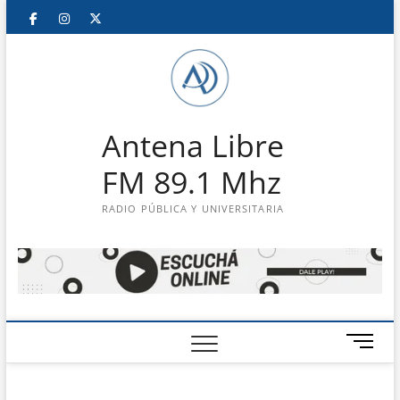
Saltar
Facebook
Instagram
Twitter
LinkedIn
En
al
contenido
vivo
Antena Libre
FM 89.1 Mhz
RADIO PÚBLICA Y UNIVERSITARIA
B
o
t
ó