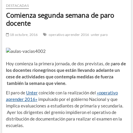
DESTACADAS
n
d
Comienza segunda semana de paro
e
docente
m
e
18 octubre, 2016
operativo aprender 2016
unter paro
n
ú
Hoy comienza la primera jornada, de dos previstas, de p
aro de
los docentes rionegrinos que están llevando adelante un
cese de actividades que contempla medidas de fuerza
también la semana que viene.
El paro de
Unter
coincide con la realización del
«operativo
aprender 2016»
impulsado por el gobierno Nacional y que
implica evaluaciones a estudiantes de primaria y secundaria.
Ayer los dirigentes del gremio impidieron el operativo de
distribución de documentación para realizar el examen en la
escuelas.