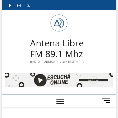
Saltar
Facebook
Instagram
Twitter
LinkedIn
En
al
contenido
vivo
Antena Libre
FM 89.1 Mhz
RADIO PÚBLICA Y UNIVERSITARIA
B
o
t
ó