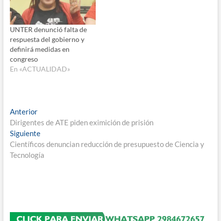
UNTER denunció falta de
respuesta del gobierno y
definirá medidas en
congreso
En «ACTUALIDAD»
Navegación
Entrada
Anterior
anterior:
Dirigentes de ATE piden eximición de prisión
de
Entrada
Siguiente
entradas
siguiente:
Científicos denuncian reducción de presupuesto de Ciencia y
Tecnología