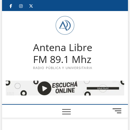
Saltar
Facebook
Instagram
Twitter
LinkedIn
En
al
contenido
vivo
Antena Libre
FM 89.1 Mhz
RADIO PÚBLICA Y UNIVERSITARIA
B
o
t
ó