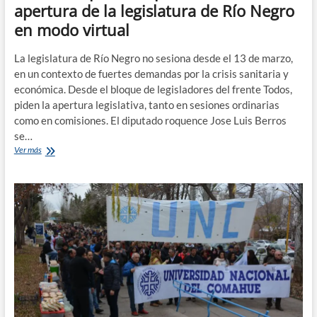
apertura de la legislatura de Río Negro
en modo virtual
La legislatura de Río Negro no sesiona desde el 13 de marzo,
en un contexto de fuertes demandas por la crisis sanitaria y
económica. Desde el bloque de legisladores del frente Todos,
piden la apertura legislativa, tanto en sesiones ordinarias
como en comisiones. El diputado roquence Jose Luis Berros
se…
Desde
Ver más
la
oposición
piden
la
inmediata
apertura
de
la
legislatura
de
Río
Negro
en