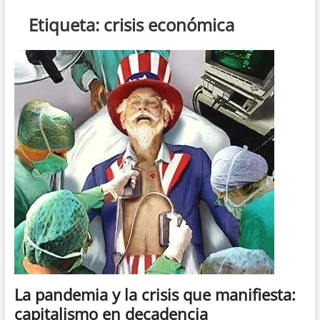
n
Etiqueta:
crisis económica
d
e
m
e
n
ú
La pandemia y la crisis que manifiesta:
capitalismo en decadencia