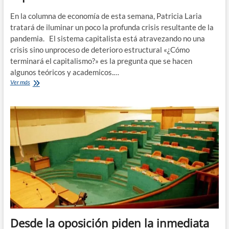
En la columna de economía de esta semana, Patricia Laria
tratará de iluminar un poco la profunda crisis resultante de la
pandemia. El sistema capitalista está atravezando no una
crisis sino unproceso de deterioro estructural «¿Cómo
terminará el capitalismo?» es la pregunta que se hacen
algunos teóricos y academicos.…
La
Ver más
pandemia
y
la
crisis
que
manifiesta:
capitalismo
en
decadencia
Desde la oposición piden la inmediata