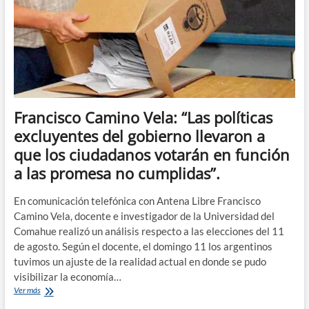
habló
de
la
crisis
económica
en
la
Universidad,
«la
Francisco Camino Vela: “Las políticas
devaluación
fue
excluyentes del gobierno llevaron a
dramática»
que los ciudadanos votarán en función
a las promesa no cumplidas”.
En comunicación telefónica con Antena Libre Francisco
Camino Vela, docente e investigador de la Universidad del
Comahue realizó un análisis respecto a las elecciones del 11
de agosto. Según el docente, el domingo 11 los argentinos
tuvimos un ajuste de la realidad actual en donde se pudo
visibilizar la economía…
Francisco
Ver más
Camino