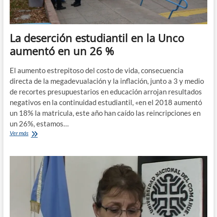
modo
virtual
La deserción estudiantil en la Unco
aumentó en un 26 %
El aumento estrepitoso del costo de vida, consecuencia
directa de la megadevualación y la inflación, junto a 3 y medio
de recortes presupuestarios en educación arrojan resultados
negativos en la continuidad estudiantil, «en el 2018 aumentó
un 18% la matricula, este año han caído las reincripciones en
un 26%, estamos…
La
Ver más
deserción
estudiantil
en
la
Unco
aumentó
en
un
26