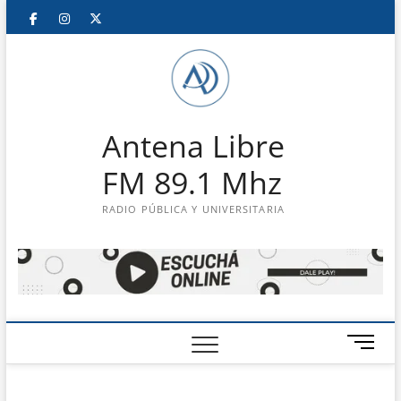
Saltar
Facebook
Instagram
Twitter
LinkedIn
En
al
contenido
vivo
Antena Libre
FM 89.1 Mhz
RADIO PÚBLICA Y UNIVERSITARIA
B
o
t
ó