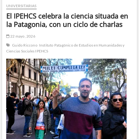
UNIVERSITARIAS
n
d
El IPEHCS celebra la ciencia situada en
e
la Patagonia, con un ciclo de charlas
m
e
22 mayo, 2026
n
Guido Riccono
Instituto Patagónico de Estudios en Humanidades y
ú
Ciencias Sociales IPEHCS