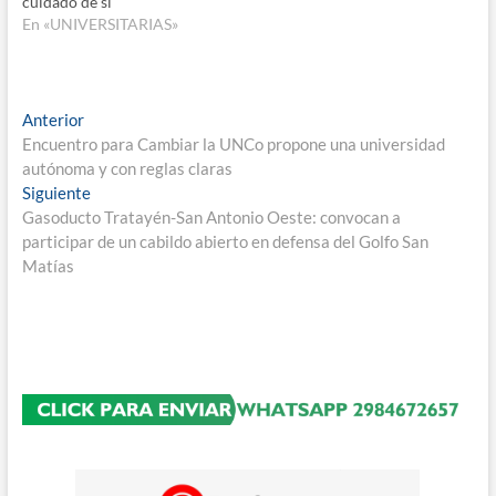
cuidado de sí”
En «UNIVERSITARIAS»
Navegación
Entrada
Anterior
anterior:
Encuentro para Cambiar la UNCo propone una universidad
de
autónoma y con reglas claras
entradas
Entrada
Siguiente
siguiente:
Gasoducto Tratayén-San Antonio Oeste: convocan a
participar de un cabildo abierto en defensa del Golfo San
Matías