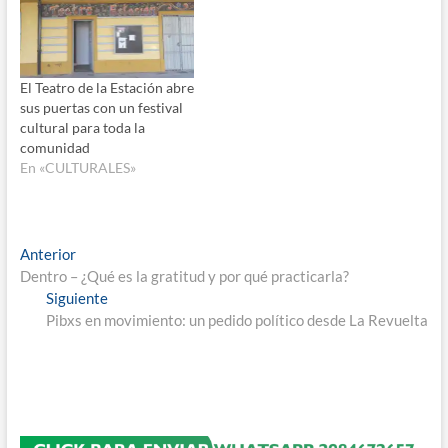
El Teatro de la Estación abre
sus puertas con un festival
cultural para toda la
comunidad
En «CULTURALES»
Navegación
Entrada
Anterior
anterior:
Dentro – ¿Qué es la gratitud y por qué practicarla?
de
Entrada
Siguiente
entradas
siguiente:
Pibxs en movimiento: un pedido político desde La Revuelta