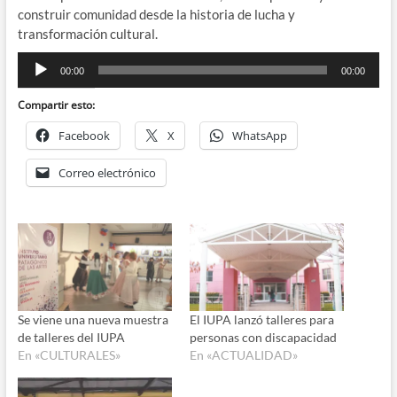
construir comunidad desde la historia de lucha y
transformación cultural.
Reproductor
00:00
00:00
de
audio
Compartir esto:
Facebook
X
WhatsApp
Correo electrónico
Se viene una nueva muestra
El IUPA lanzó talleres para
de talleres del IUPA
personas con discapacidad
En «CULTURALES»
En «ACTUALIDAD»