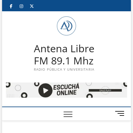
Saltar
Facebook
Instagram
Twitter
LinkedIn
En
al
contenido
vivo
Antena Libre
FM 89.1 Mhz
RADIO PÚBLICA Y UNIVERSITARIA
B
o
t
ó