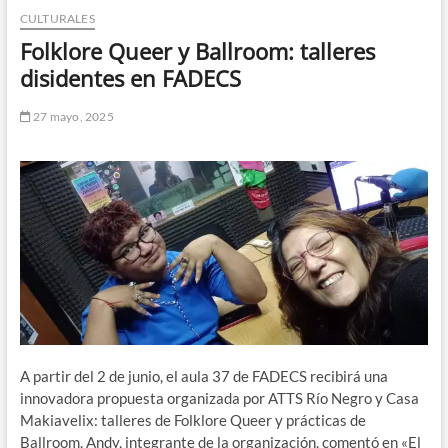
CULTURALES
n
d
Folklore Queer y Ballroom: talleres
e
disidentes en FADECS
m
e
27 mayo, 2025
n
ú
A partir del 2 de junio, el aula 37 de FADECS recibirá una
innovadora propuesta organizada por ATTS Río Negro y Casa
Makiavelix: talleres de Folklore Queer y prácticas de
Ballroom. Andy, integrante de la organización, comentó en «El