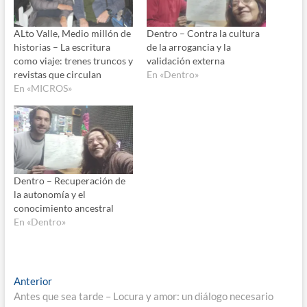
ALto Valle, Medio millón de
Dentro – Contra la cultura
historias – La escritura
de la arrogancia y la
como viaje: trenes truncos y
validación externa
revistas que circulan
En «Dentro»
En «MICROS»
Dentro – Recuperación de
la autonomía y el
conocimiento ancestral
En «Dentro»
Navegación
Entrada
Anterior
anterior:
Antes que sea tarde – Locura y amor: un diálogo necesario
de