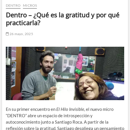
DENTRO
MICROS
n
d
Dentro – ¿Qué es la gratitud y por qué
e
practicarla?
m
e
26 mayo, 2025
n
ú
En su primer encuentro en
El Hilo Invisible
, el nuevo micro
“DENTRO” abre un espacio de introspección y
autoconocimiento junto a Santiago Roca.
A partir de la
reflexión sobre la gratitud, Santiago despliega un pensamiento