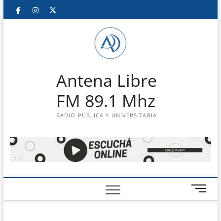
Saltar
Facebook
Instagram
Twitter
LinkedIn
En
al
contenido
vivo
Antena Libre
FM 89.1 Mhz
RADIO PÚBLICA Y UNIVERSITARIA
B
o
t
ó