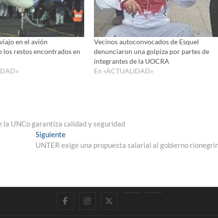
el
volumen
 viajo en el avión
Vecinos autoconvocados de Esquel
los restos encontrados en
denunciaron una golpiza por partes de
integrantes de la UOCRA
IDAD»
En «ACTUALIDAD»
e la UNCo garantiza calidad y seguridad
Entrada
Siguiente
siguiente:
UNTER exige una propuesta salarial al gobierno rionegri
Facebook
Instagram
Twitter
LinkedIn
En
vivo