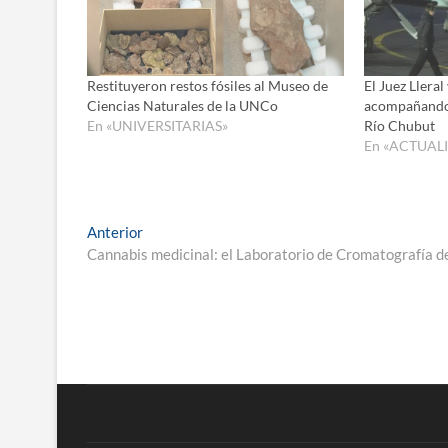
Restituyeron restos fósiles al Museo de
El Juez Lleral
Ciencias Naturales de la UNCo
acompañando 
En «UNIVERSITARIAS»
Río Chubut
En «ACTUAL
Navegación
Entrada
Anterior
anterior:
Cannabis medicinal: el Laboratorio de Cromatografía d
de
entradas