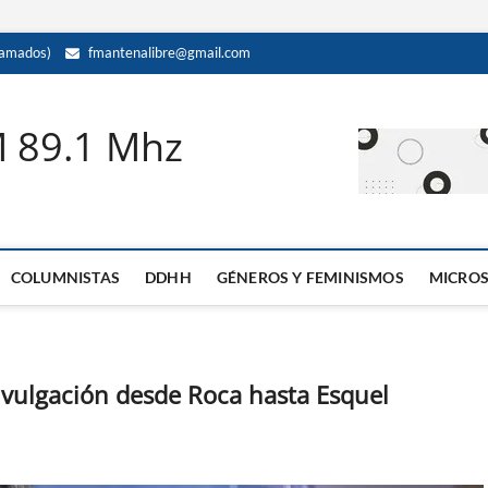
amados)
fmantenalibre@gmail.com
M 89.1 Mhz
COLUMNISTAS
DDHH
GÉNEROS Y FEMINISMOS
MICRO
 divulgación desde Roca hasta Esquel