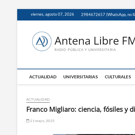
Saltar
viernes, agosto 07, 2026
2984672657 (WhatsApp, no ll
al
contenido
Antena Libre F
RADIO PÚBLICA Y UNIVERSITARIA
ACTUALIDAD
UNIVERSITARIAS
CULTURALES
ACTUALIDAD
Franco Migliaro: ciencia, fósiles y
21 mayo, 2025