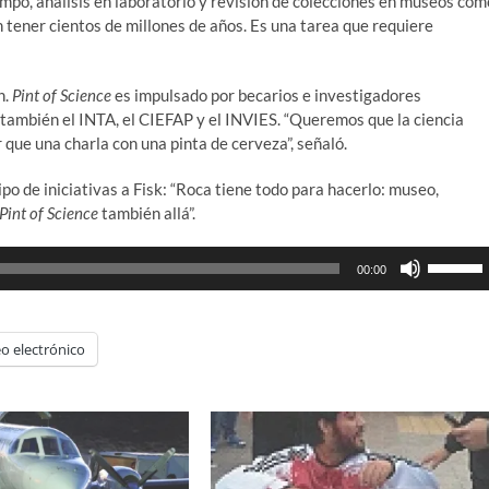
ampo, análisis en laboratorio y revisión de colecciones en museos com
 tener cientos de millones de años. Es una tarea que requiere
n.
Pint of Science
es impulsado por becarios e investigadores
 también el INTA, el CIEFAP y el INVIES. “Queremos que la ciencia
r que una charla con una pinta de cerveza”, señaló.
ipo de iniciativas a Fisk: “Roca tiene todo para hacerlo: museo,
Pint of Science
también allá”.
Utiliza
00:00
las
teclas
de
o electrónico
flecha
arriba/ab
para
aumenta
o
disminui