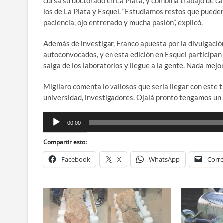
cursa su doctorado en La Plata, y combina trabajo de c
los de La Plata y Esquel. “Estudiamos restos que pueden
paciencia, ojo entrenado y mucha pasión”, explicó.
Además de investigar, Franco apuesta por la divulgació
autoconvocados, y en esta edición en Esquel participan
salga de los laboratorios y llegue a la gente. Nada mejo
Migliaro comenta lo valiosos que sería llegar con este t
universidad, investigadores. Ojalá pronto tengamos un
Reproductor
00:00
de
audio
Compartir esto:
Facebook
X
WhatsApp
Corre