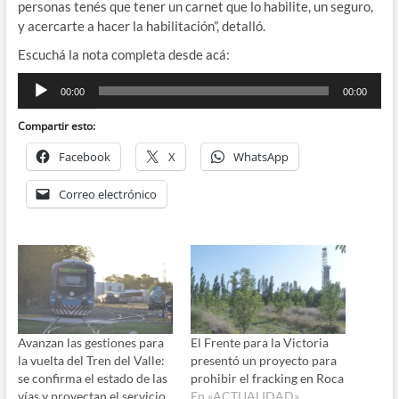
personas
tenés
que
tener
un
carnet
que
lo
habilite,
un
seguro,
y
acercarte
a
hacer
la
habilitación”
,
detalló.
Escuchá la nota completa desde acá:
Reproductor
00:00
00:00
de
audio
Compartir esto:
Facebook
X
WhatsApp
Correo electrónico
Avanzan las gestiones para
El Frente para la Victoria
la vuelta del Tren del Valle:
presentó un proyecto para
se confirma el estado de las
prohibir el fracking en Roca
vías y proyectan el servicio
En «ACTUALIDAD»