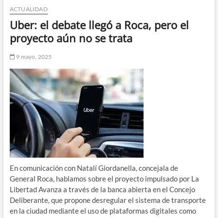
ACTUALIDAD
n
d
Uber: el debate llegó a Roca, pero el
e
proyecto aún no se trata
m
e
9 mayo, 2025
n
ú
En
comunicación
con
Natalí
Giordanella
,
concejala
de
General
Roca
,
hablamos
sobre
el
proyecto
impulsado
por
La
Libertad
Avanza
a
través
de
la
banca
abierta
en
el
Concejo
Deliberante,
que
propone
desregular
el
sistema
de
transporte
en
la
ciudad
mediante
el
uso
de
plataformas
digitales
como