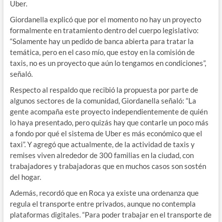
Uber
.
Giordanella
explicó
que
por
el
momento
no
hay
un
proyecto
formalmente
en
tratamiento
dentro
del
cuerpo
legislativo:
“
Solamente
hay
un
pedido
de
banca
abierta
para
tratar
la
temática,
pero
en
el
caso
mío,
que
estoy
en
la
comisión
de
taxis,
no
es
un
proyecto
que
aún
lo
tengamos
en
condiciones”
,
señaló.
Respecto
al
respaldo
que
recibió
la
propuesta
por
parte
de
algunos
sectores
de
la
comunidad,
Giordanella
señaló:
“
La
gente
acompaña
este
proyecto
independientemente
de
quién
lo
haya
presentado,
pero
quizás
hay
que
contarle
un
poco
más
a
fondo
por
qué
el
sistema
de
Uber
es
más
económico
que
el
taxi”
.
Y
agregó
que
actualmente,
de
la
actividad
de
taxis
y
remises
viven
alrededor
de
300
familias
en
la
ciudad
,
con
trabajadores
y
trabajadoras
que
en
muchos
casos
son
sostén
del
hogar
.
Además,
recordó
que
en
Roca
ya
existe
una
ordenanza
que
regula
el
transporte
entre
privados
,
aunque
no
contempla
plataformas
digitales
.
“
Para
poder
trabajar
en
el
transporte
de