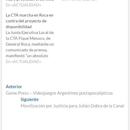
En «ACTUALIDAD»
La CTA marcha en Roca en
contra del proyecto de
disponibilidad
La Junta Ejecutiva Local de
la CTA Fique Menuco, de
General Roca, mediante un
comunicado de prensa,
manifiestó “un absoluto
repudio a las medidas del
En «ACTUALIDAD»
gobierno provincial,
consistente en pasar a
disponibilidad a 20 mil
trabajadores estatales
Navegación
Entrada
Anterior
contratados y de planta
anterior:
Game Press – Videojuegos Argentinos postapocalípticos
de
permanente, con inminente
Entrada
Siguiente
peligro de su fuente laboral,
entradas
siguiente:
Movilización por Justicia para Julián Dobra de la Canal
con…