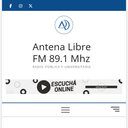
Saltar
Facebook
Instagram
Twitter
LinkedIn
En
al
contenido
vivo
Antena Libre
FM 89.1 Mhz
RADIO PÚBLICA Y UNIVERSITARIA
B
o
t
ó