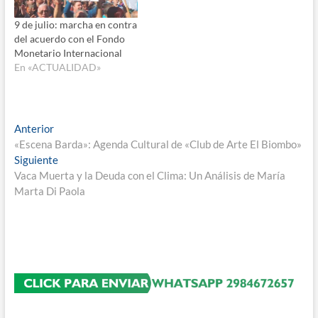
9 de julio: marcha en contra
del acuerdo con el Fondo
Monetario Internacional
En «ACTUALIDAD»
Navegación
Entrada
Anterior
anterior:
«Escena Barda»: Agenda Cultural de «Club de Arte El Biombo»
de
Entrada
Siguiente
entradas
siguiente:
Vaca Muerta y la Deuda con el Clima: Un Análisis de María
Marta Di Paola