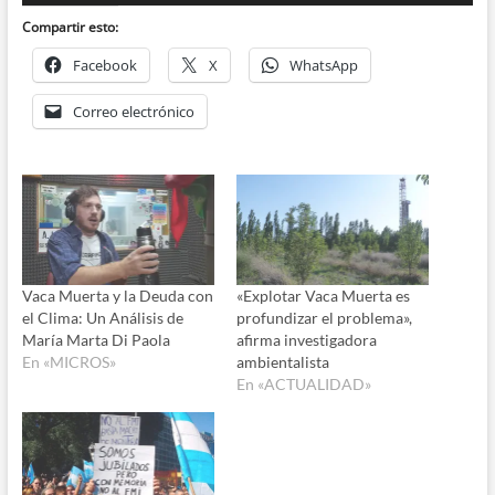
audio
Compartir esto:
Facebook
X
WhatsApp
Correo electrónico
Vaca Muerta y la Deuda con
«Explotar Vaca Muerta es
el Clima: Un Análisis de
profundizar el problema»,
María Marta Di Paola
afirma investigadora
En «MICROS»
ambientalista
En «ACTUALIDAD»