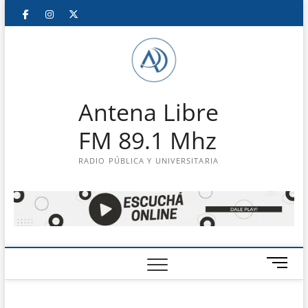
Saltar
Facebook
Instagram
Twitter
LinkedIn
En
al
contenido
vivo
Antena Libre
FM 89.1 Mhz
RADIO PÚBLICA Y UNIVERSITARIA
B
o
t
ó