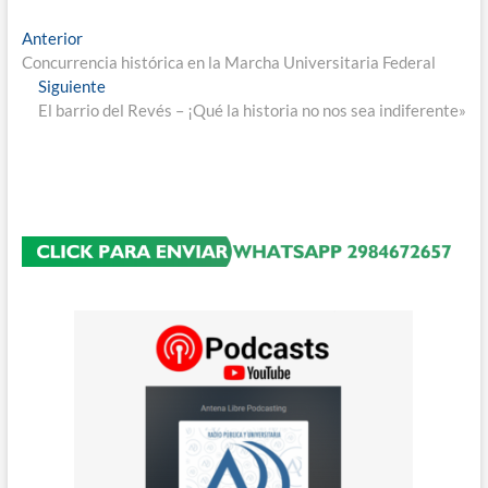
Navegación
Entrada
Anterior
anterior:
Concurrencia histórica en la Marcha Universitaria Federal
de
Entrada
Siguiente
entradas
siguiente:
El barrio del Revés – ¡Qué la historia no nos sea indiferente»