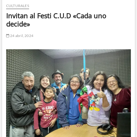
CULTURALES
n
d
Invitan al Festi C.U.D «Cada uno
e
decide»
m
e
24 abril, 2024
n
ú