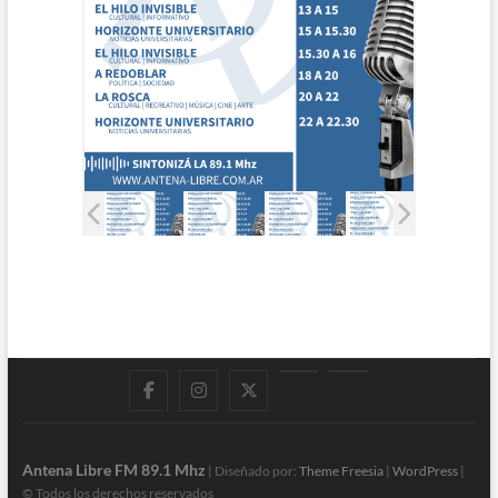
Facebook
Instagram
Twitter
LinkedIn
En
vivo
Antena Libre FM 89.1 Mhz
| Diseñado por:
Theme Freesia
|
WordPress
|
© Todos los derechos reservados