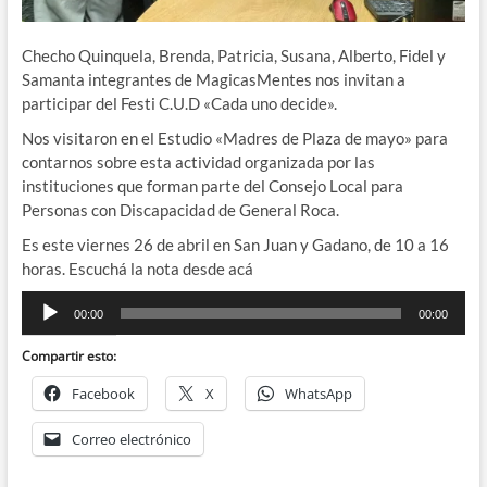
Checho Quinquela, Brenda, Patricia, Susana, Alberto, Fidel y
Samanta integrantes de MagicasMentes nos invitan a
participar del Festi C.U.D «Cada uno decide».
Nos visitaron en el Estudio «Madres de Plaza de mayo» para
contarnos sobre esta actividad organizada por las
instituciones que forman parte del Consejo Local para
Personas con Discapacidad de General Roca.
Es este viernes 26 de abril en San Juan y Gadano, de 10 a 16
horas. Escuchá la nota desde acá
Reproductor
00:00
00:00
de
audio
Compartir esto:
Facebook
X
WhatsApp
Correo electrónico