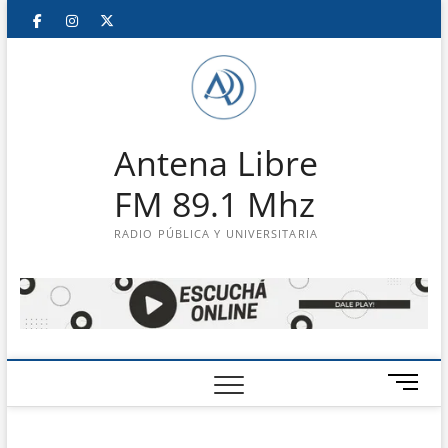
Saltar
Facebook
Instagram
Twitter
LinkedIn
En
al
contenido
vivo
Antena Libre
FM 89.1 Mhz
RADIO PÚBLICA Y UNIVERSITARIA
B
o
t
ó