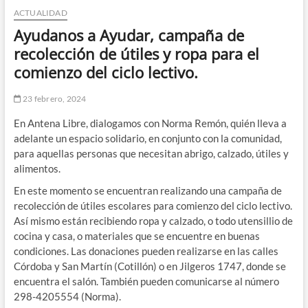
ACTUALIDAD
n
d
Ayudanos a Ayudar, campaña de
e
recolección de útiles y ropa para el
m
comienzo del ciclo lectivo.
e
n
23 febrero, 2024
ú
En Antena Libre, dialogamos con Norma Remón, quién lleva a
adelante un espacio solidario, en conjunto con la comunidad,
para aquellas personas que necesitan abrigo, calzado, útiles y
alimentos.
En este momento se encuentran realizando una campaña de
recolección de útiles escolares para comienzo del ciclo lectivo.
Así mismo están recibiendo ropa y calzado, o todo utensillio de
cocina y casa, o materiales que se encuentre en buenas
condiciones. Las donaciones pueden realizarse en las calles
Córdoba y San Martín (Cotillón) o en Jilgeros 1747, donde se
encuentra el salón. También pueden comunicarse al número
298-4205554 (Norma).