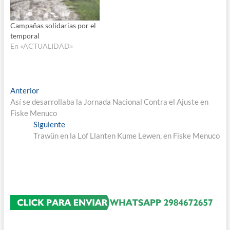
Campañas solidarias por el
temporal
En «ACTUALIDAD»
Navegación
Entrada
Anterior
anterior:
Así se desarrollaba la Jornada Nacional Contra el Ajuste en
de
Fiske Menuco
entradas
Entrada
Siguiente
siguiente:
Trawün en la Lof Llanten Kume Lewen, en Fiske Menuco