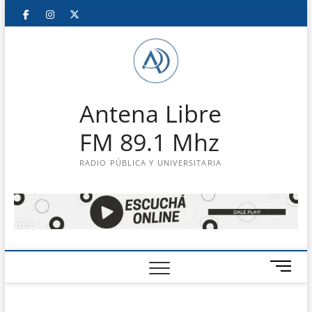
Saltar
Facebook
Instagram
Twitter
LinkedIn
En
al
contenido
vivo
Antena Libre
FM 89.1 Mhz
RADIO PÚBLICA Y UNIVERSITARIA
B
o
t
ó