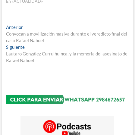
En «ACTUALIDAD»
Navegación
Entrada
Anterior
anterior:
Convocan a movilización masiva durante el veredicto final del
de
caso Rafael Nahuel
entradas
Entrada
Siguiente
siguiente:
Lautaro González Curruihuinca, y la memoria del asesinato de
Rafael Nahuel