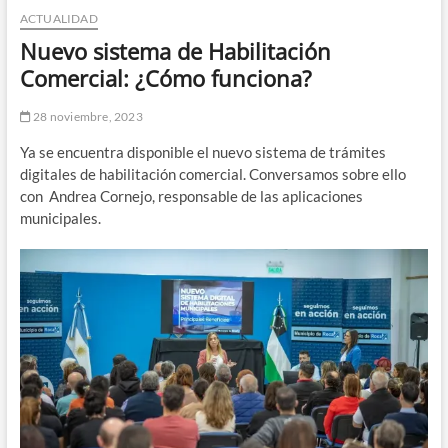
ACTUALIDAD
n
d
Nuevo sistema de Habilitación
e
Comercial: ¿Cómo funciona?
m
e
28 noviembre, 2023
n
Ya se encuentra disponible el nuevo sistema de trámites
ú
digitales de habilitación comercial. Conversamos sobre ello
con Andrea Cornejo, responsable de las aplicaciones
municipales.