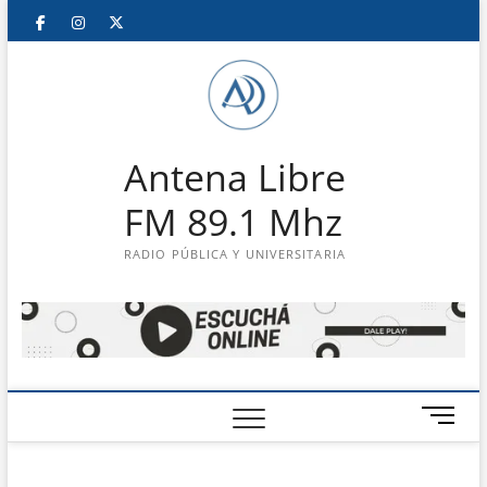
Saltar
Facebook
Instagram
Twitter
LinkedIn
En
al
contenido
vivo
Antena Libre
FM 89.1 Mhz
RADIO PÚBLICA Y UNIVERSITARIA
B
o
t
ó