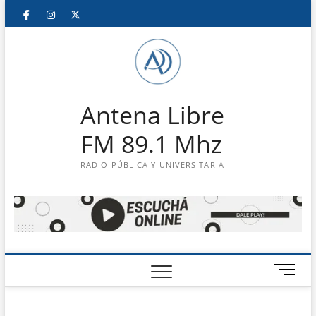
Saltar
Facebook
Instagram
Twitter
LinkedIn
En
al
contenido
vivo
Antena Libre
FM 89.1 Mhz
RADIO PÚBLICA Y UNIVERSITARIA
B
o
t
ó