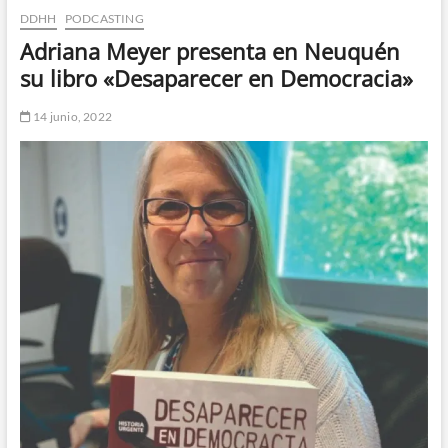
DDHH
PODCASTING
n
d
Adriana Meyer presenta en Neuquén
e
su libro «Desaparecer en Democracia»
m
e
14 junio, 2022
n
ú