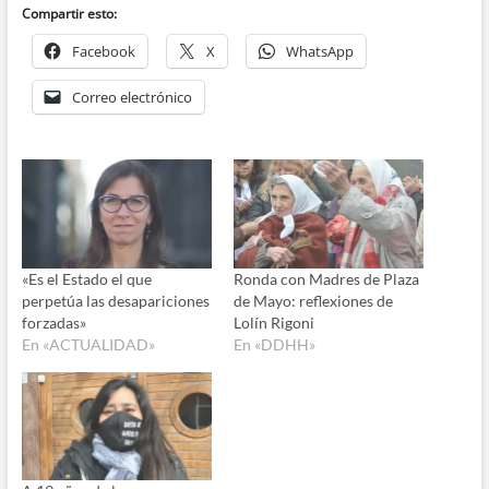
audio
Compartir esto:
Facebook
X
WhatsApp
Correo electrónico
«Es el Estado el que
Ronda con Madres de Plaza
perpetúa las desapariciones
de Mayo: reflexiones de
forzadas»
Lolín Rigoni
En «ACTUALIDAD»
En «DDHH»