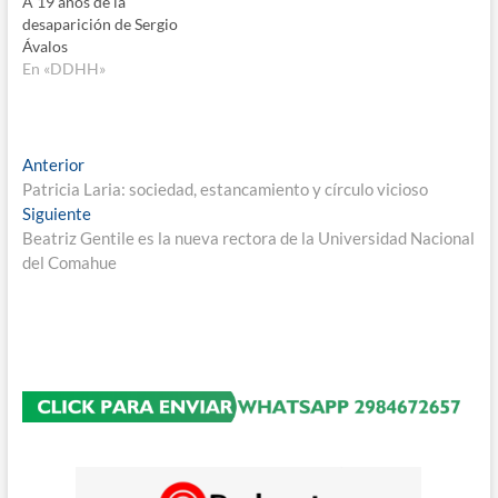
A 19 años de la
desaparición de Sergio
Ávalos
En «DDHH»
Navegación
Entrada
Anterior
anterior:
Patricia Laria: sociedad, estancamiento y círculo vicioso
de
Entrada
Siguiente
entradas
siguiente:
Beatriz Gentile es la nueva rectora de la Universidad Nacional
del Comahue