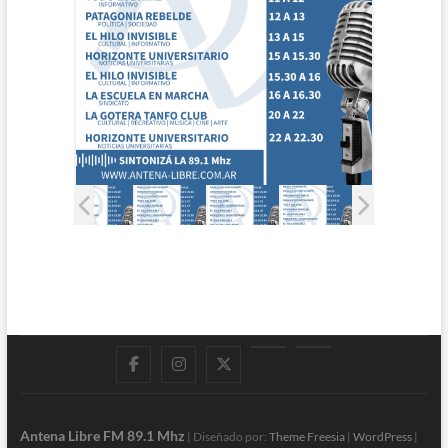
Facebook
Instagram
Twitter
LinkedIn
En
vivo
Antena Libre FM 89.1 Mhz
| Diseñado por:
Theme Freesia
|
WordPress
|