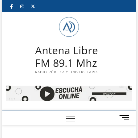
Saltar
Facebook
Instagram
Twitter
LinkedIn
En
al
contenido
vivo
Antena Libre
FM 89.1 Mhz
RADIO PÚBLICA Y UNIVERSITARIA
B
o
t
ó