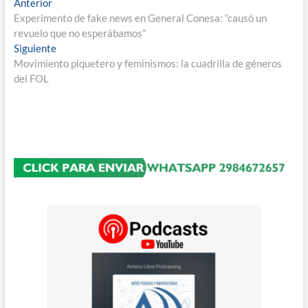
Navegación
Entrada
Anterior
anterior:
Experimento de fake news en General Conesa: “causó un
de
revuelo que no esperábamos”
entradas
Entrada
Siguiente
siguiente:
Movimiento piquetero y feminismos: la cuadrilla de géneros
del FOL