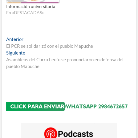
Información universitaria
En «DESTACADAS»
Navegación
Entrada
Anterior
anterior:
El PCR se solidarizó con el pueblo Mapuche
de
Entrada
Siguiente
entradas
siguiente:
Asambleas del Curru Leufu se pronunciaron en defensa del
pueblo Mapuche