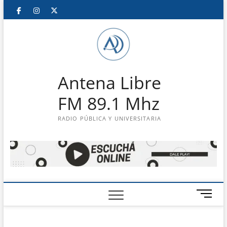
Saltar
Facebook
Instagram
Twitter
LinkedIn
En
al
contenido
vivo
Antena Libre
FM 89.1 Mhz
RADIO PÚBLICA Y UNIVERSITARIA
B
o
t
ó