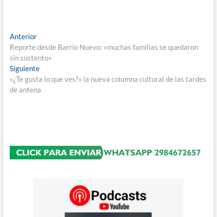
Navegación
Entrada
Anterior
anterior:
Reporte desde Barrio Nuevo: «muchas familias se quedaron
de
sin sustento»
entradas
Entrada
Siguiente
siguiente:
«¿Te gusta lo que ves?» la nueva columna cultural de las tardes
de antena