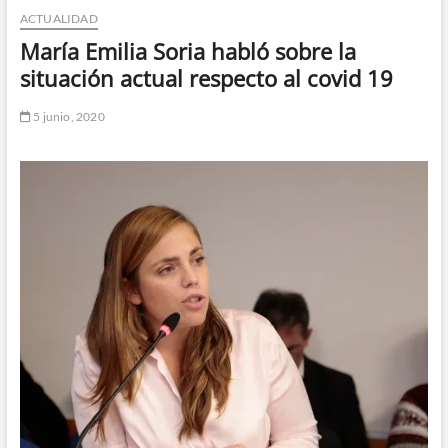
ACTUALIDAD
n
d
María Emilia Soria habló sobre la
e
situación actual respecto al covid 19
m
e
5 junio, 2020
n
ú