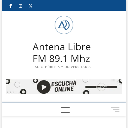
Saltar
Facebook
Instagram
Twitter
LinkedIn
En
al
contenido
vivo
Antena Libre
FM 89.1 Mhz
RADIO PÚBLICA Y UNIVERSITARIA
B
o
t
ó