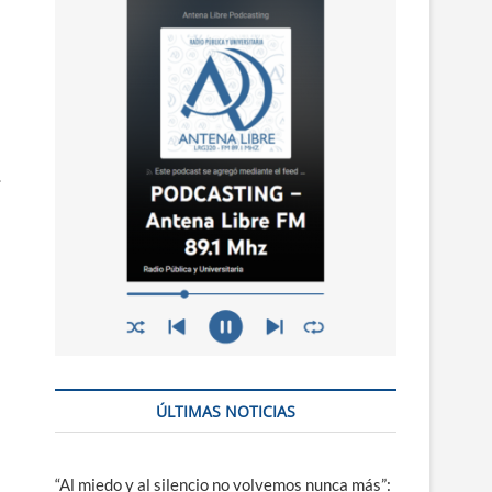
n
ú
.
ÚLTIMAS NOTICIAS
“Al miedo y al silencio no volvemos nunca más”: