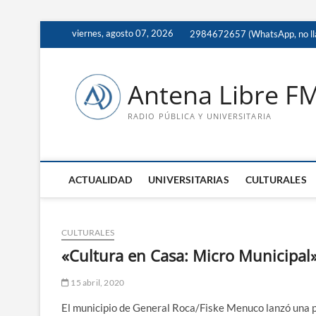
Saltar
viernes, agosto 07, 2026
2984672657 (WhatsApp, no ll
al
contenido
Antena Libre F
RADIO PÚBLICA Y UNIVERSITARIA
ACTUALIDAD
UNIVERSITARIAS
CULTURALES
CULTURALES
«Cultura en Casa: Micro Municipal»
15 abril, 2020
El municipio de General Roca/Fiske Menuco lanzó una p