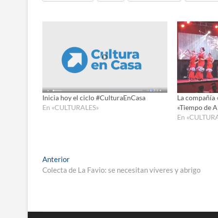
Inicia hoy el ciclo #CulturaEnCasa
La compañía 
En «CULTURALES»
«Tiempo de A
En «CULTUR
Navegación
Entrada
Anterior
anterior:
Colecta de La Favio: se necesitan víveres y abrigo
de
entradas