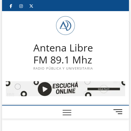
Saltar
Facebook
Instagram
Twitter
LinkedIn
En
al
contenido
vivo
Antena Libre
FM 89.1 Mhz
RADIO PÚBLICA Y UNIVERSITARIA
B
o
t
ó