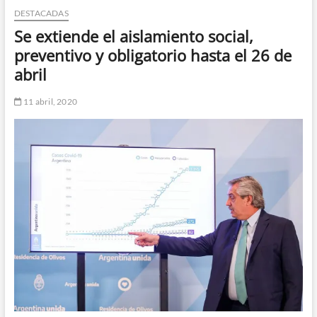
DESTACADAS
n
d
Se extiende el aislamiento social,
e
preventivo y obligatorio hasta el 26 de
m
abril
e
n
11 abril, 2020
ú