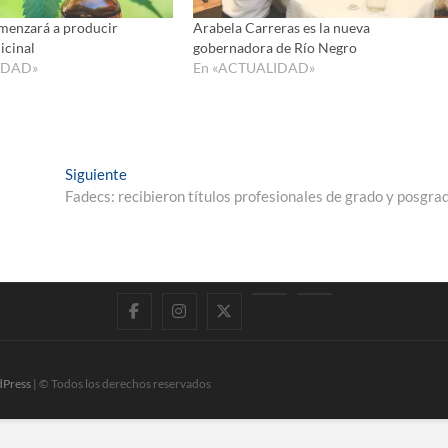
menzará a producir
Arabela Carreras es la nueva
icinal
gobernadora de Río Negro
IDAD»
En «ACTUALIDAD»
Entrada
Siguiente
siguiente:
Fadecs: recibieron títulos profesionales de grado y posgra
Facebook
Instagram
Twitter
LinkedIn
En
vivo
Press
| © Todos los derechos reservados