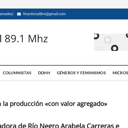
amados)
fmantenalibre@gmail.com
M 89.1 Mhz
COLUMNISTAS
DDHH
GÉNEROS Y FEMINISMOS
MICRO
n la producción «con valor agregado»
dora de Río Negro Arabela Carreras e