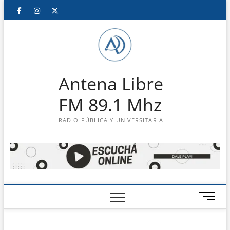
Saltar
Facebook
Instagram
Twitter
LinkedIn
En
al
contenido
vivo
Antena Libre
FM 89.1 Mhz
RADIO PÚBLICA Y UNIVERSITARIA
B
o
t
ó