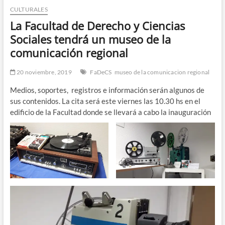
CULTURALES
n
d
La Facultad de Derecho y Ciencias
e
Sociales tendrá un museo de la
m
comunicación regional
e
n
20 noviembre, 2019
FaDeCS
museo de la comunicacion regional
ú
Medios, soportes, registros e información serán algunos de
sus contenidos. La cita será este viernes las 10.30 hs en el
edificio de la Facultad donde se llevará a cabo la inauguración