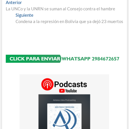
Navegación
Entrada
Anterior
anterior:
La UNCo y la UNRN se suman al Consejo contra el hambre
de
Entrada
Siguiente
entradas
siguiente:
Condena a la represión en Bolivia que ya dejó 23 muertos