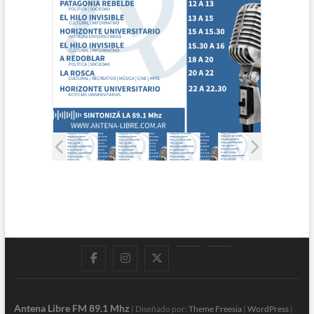
Facebook
Instagram
Twitter
LinkedIn
En
vivo
Antena Libre FM 89.1 Mhz
| Diseñado por:
Theme Freesia
|
WordPress
|