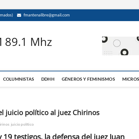
amados)
fmantenalibre@gmail.com
M 89.1 Mhz
COLUMNISTAS
DDHH
GÉNEROS Y FEMINISMOS
MICRO
 juicio político al juez Chirinos
irinos
juicio político
19 testigos, la defensa del juez Juan