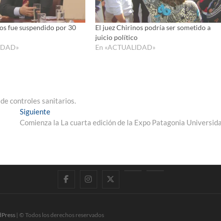
nos fue suspendido por 30
El juez Chirinos podría ser sometido a
juicio político
IDAD»
En «ACTUALIDAD»
de controles sanitarios.
Entrada
Siguiente
siguiente:
Comienza la La cuarta edición de la Expo Patagonia Universid
Facebook
Instagram
Twitter
LinkedIn
En
vivo
Press
| © Todos los derechos reservados