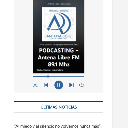
n
ú
ÚLTIMAS NOTICIAS
“Al miedo y al silencio no volvemos nunca más”: