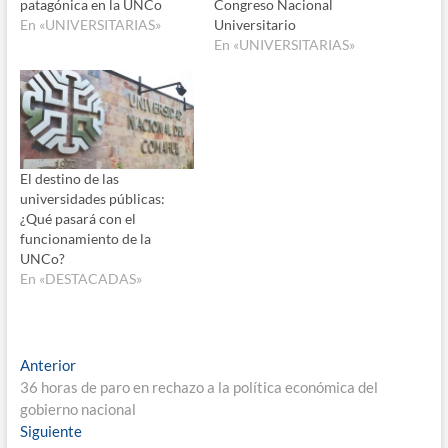
patagónica en la UNCo
Congreso Nacional
En «UNIVERSITARIAS»
Universitario
En «UNIVERSITARIAS»
El destino de las
universidades públicas:
¿Qué pasará con el
funcionamiento de la
UNCo?
En «DESTACADAS»
Navegación
Entrada
Anterior
anterior:
36 horas de paro en rechazo a la política económica del
de
gobierno nacional
entradas
Entrada
Siguiente