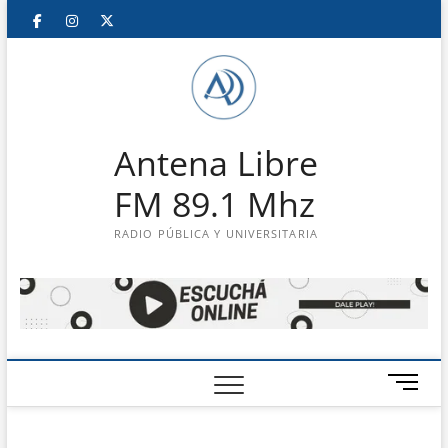
Saltar
Facebook
Instagram
Twitter
LinkedIn
En
al
contenido
vivo
Antena Libre
FM 89.1 Mhz
RADIO PÚBLICA Y UNIVERSITARIA
B
o
t
ó