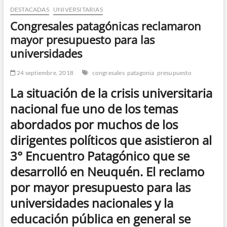
DESTACADAS
UNIVERSITARIAS
n
d
Congresales patagónicas reclamaron
e
mayor presupuesto para las
m
universidades
e
n
24 septiembre, 2018
congresales
patagonia
presupuesto
ú
La situación de la crisis universitaria
nacional fue uno de los temas
abordados por muchos de los
dirigentes políticos que asistieron al
3° Encuentro Patagónico que se
desarrolló en Neuquén. El reclamo
por mayor presupuesto para las
universidades nacionales y la
educación pública en general se