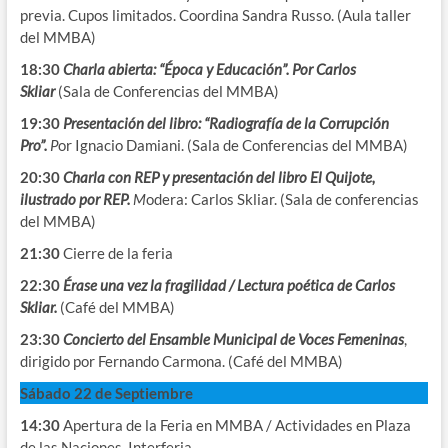
previa. Cupos limitados. Coordina Sandra Russo. (Aula taller
del MMBA)
18:30
Charla abierta: “Época y Educación”. Por Carlos
Skliar
(Sala de Conferencias del MMBA)
19:30
Presentación del libro: “Radiografía de la Corrupción
Pro”.
P
or Ignacio Damiani. (Sala de Conferencias del MMBA)
20:30
Charla
con REP
y presentación del libro El Quijote,
ilustrado por REP.
M
odera: Carlos Skliar. (Sala de conferencias
del MMBA)
21:30
Cierre de la feria
22:30
Érase una vez la fragilidad / Lectura poética de Carlos
Skliar.
(Café del MMBA)
23:30
Concierto del Ensamble Municipal de Voces Femeninas
,
dirigido por Fernando Carmona. (Café del MMBA)
Sábado 22 de Septiembre
14:30
Apertura de la Feria en MMBA / Actividades en Plaza
de las Naciones. Interferia.