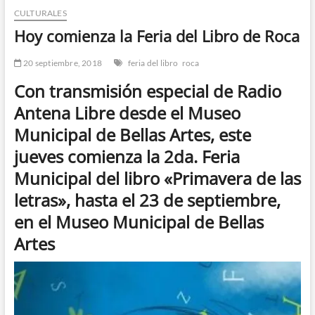
CULTURALES
n
d
Hoy comienza la Feria del Libro de Roca
e
m
20 septiembre, 2018
feria del libro
roca
e
Con transmisión especial de Radio
n
Antena Libre desde el Museo
ú
Municipal de Bellas Artes, este
jueves comienza la 2da. Feria
Municipal del libro «Primavera de las
letras», hasta el 23 de septiembre,
en el Museo Municipal de Bellas
Artes