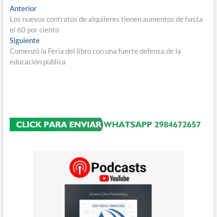
Navegación
Entrada
Anterior
anterior:
Los nuevos contratos de alquileres tienen aumentos de hasta
de
el 60 por ciento
entradas
Entrada
Siguiente
siguiente:
Comenzó la Feria del libro con una fuerte defensa de la
educación pública