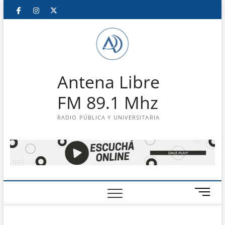
Saltar
Facebook
Instagram
Twitter
LinkedIn
En
al
contenido
vivo
Antena Libre
FM 89.1 Mhz
RADIO PÚBLICA Y UNIVERSITARIA
B
o
t
ó