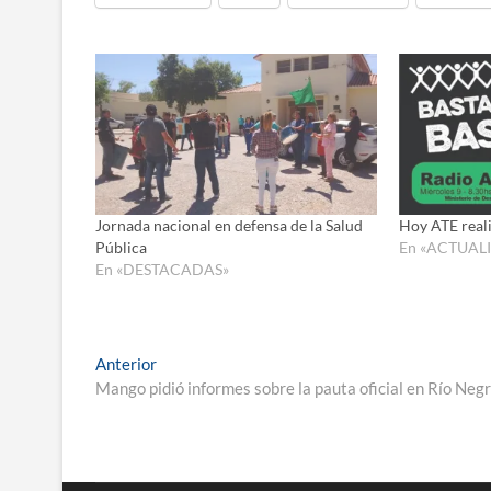
Jornada nacional en defensa de la Salud
Hoy ATE reali
Pública
En «ACTUAL
En «DESTACADAS»
Navegación
Entrada
Anterior
anterior:
Mango pidió informes sobre la pauta oficial en Río Neg
de
entradas