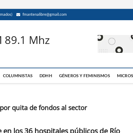
amados)
fmantenalibre@gmail.com
M 89.1 Mhz
COLUMNISTAS
DDHH
GÉNEROS Y FEMINISMOS
MICRO
 por quita de fondos al sector
 en los 36 hospitales públicos de Río