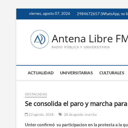
Saltar
viernes, agosto 07, 2026
2984672657 (WhatsApp, no ll
al
contenido
Antena Libre F
RADIO PÚBLICA Y UNIVERSITARIA
ACTUALIDAD
UNIVERSITARIAS
CULTURALES
DESTACADAS
Se consolida el paro y marcha para
22 agosto, 2018
28 de agosto
marcha
Unter confirmó su participacion en la protesta a la q