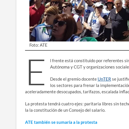
Foto: ATE
E
l frente está constituido por referentes s
Autónoma y CGT y organizaciones sociales
Desde el gremio docente
UnTER
se justif
los sectores para frenar la implementaci
aceleradamente desocupados, tarifazos, escalada inflaci
La protesta tendrá cuatro ejes: paritaria libres sin tech
la la constitución de un Consejo del salario.
ATE también se sumaría a la protesta