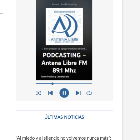
n
ú
ÚLTIMAS NOTICIAS
“Al miedo y al silencio no volvemos nunca más”: