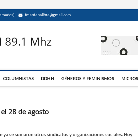
amados)
fmantenalibre@gmail.com
M 89.1 Mhz
COLUMNISTAS
DDHH
GÉNEROS Y FEMINISMOS
MICRO
 el 28 de agosto
ue ya se sumaron otros sindicatos y organizaciones sociales. Hoy