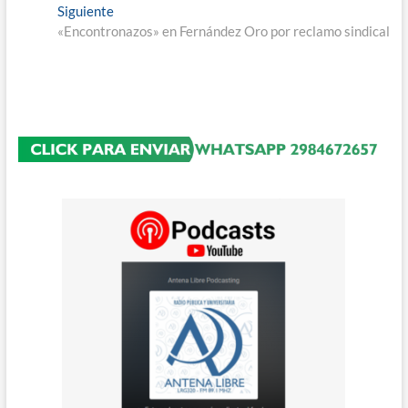
entradas
Entrada
Siguiente
siguiente:
«Encontronazos» en Fernández Oro por reclamo sindical