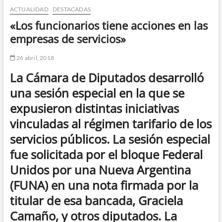
ACTUALIDAD
DESTACADAS
n
d
«Los funcionarios tiene acciones en las
e
empresas de servicios»
m
e
26 abril, 2018
n
La Cámara de Diputados desarrolló
ú
una sesión especial en la que se
expusieron distintas iniciativas
vinculadas al régimen tarifario de los
servicios públicos. La sesión especial
fue solicitada por el bloque Federal
Unidos por una Nueva Argentina
(FUNA) en una nota firmada por la
titular de esa bancada, Graciela
Camaño, y otros diputados. La