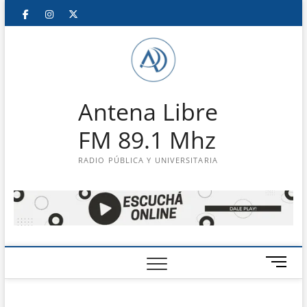
Saltar
Facebook
Instagram
Twitter
LinkedIn
En
al
contenido
vivo
Antena Libre
FM 89.1 Mhz
RADIO PÚBLICA Y UNIVERSITARIA
B
o
t
ó