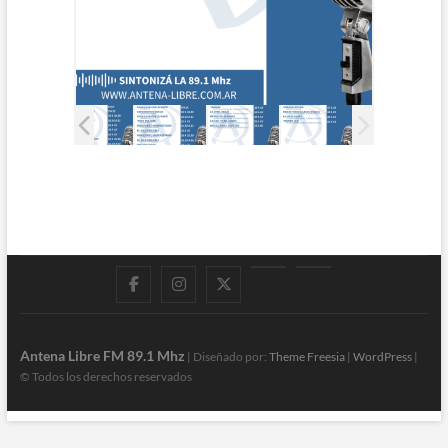
Facebook
Instagram
Twitter
LinkedIn
En
vivo
Antena Libre FM 89.1 Mhz
| Diseñado por:
Theme Freesia
|
WordPress
|
© Todos los derechos reservados