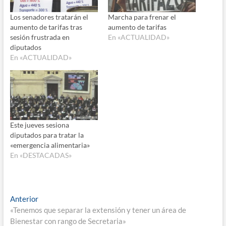
Los senadores tratarán el
Marcha para frenar el
aumento de tarifas tras
aumento de tarifas
sesión frustrada en
En «ACTUALIDAD»
diputados
En «ACTUALIDAD»
Este jueves sesiona
diputados para tratar la
«emergencia alimentaria»
En «DESTACADAS»
Navegación
Entrada
Anterior
anterior:
«Tenemos que separar la extensión y tener un área de
de
Bienestar con rango de Secretaria»