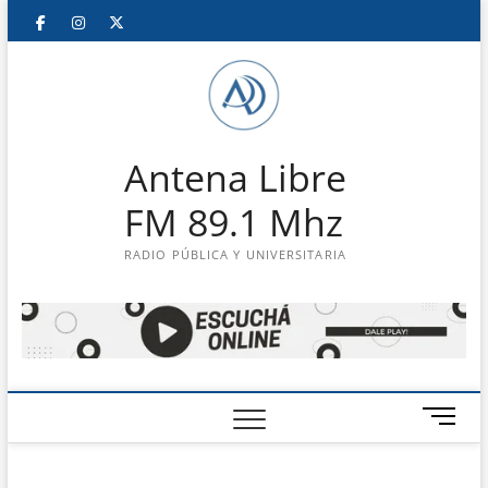
Saltar
Facebook
Instagram
Twitter
LinkedIn
En
al
contenido
vivo
Antena Libre
FM 89.1 Mhz
RADIO PÚBLICA Y UNIVERSITARIA
B
o
t
ó