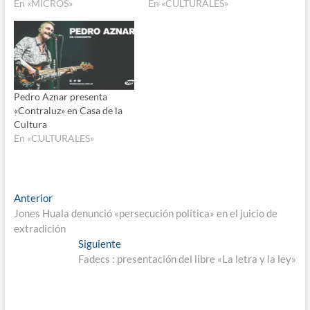
En «MICROS»
En «CULTURALES»
Pedro Aznar presenta
«Contraluz» en Casa de la
Cultura
En «CULTURALES»
Navegación
Entrada
Anterior
anterior:
Jones Huala denunció «persecución política» en el juicio de
de
extradición
entradas
Entrada
Siguiente
siguiente:
Fadecs : presentación del libre «La letra y la ley»