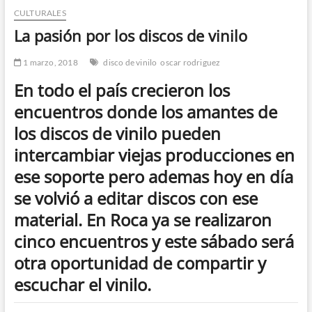
CULTURALES
n
d
La pasión por los discos de vinilo
e
m
1 marzo, 2018
disco de vinilo
oscar rodriguez
e
En todo el país crecieron los
n
encuentros donde los amantes de
ú
los discos de vinilo pueden
intercambiar viejas producciones en
ese soporte pero ademas hoy en día
se volvió a editar discos con ese
material. En Roca ya se realizaron
cinco encuentros y este sábado será
otra oportunidad de compartir y
escuchar el vinilo.