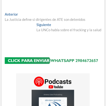
Navegación
Entrada
Anterior
anterior:
La Justicia define si dirigentes de ATE son detenidos
de
Entrada
Siguiente
entradas
siguiente:
La UNCo habla sobre el fracking y la salud