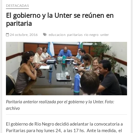
DESTACADAS
n
d
El gobierno y la Unter se reúnen en
e
paritaria
m
e
24 octubre, 2016
educacion
paritarias
rio negro
unter
n
ú
Paritaria anterior realizada por el gobierno y la Unter. Foto:
archivo
El gobierno de Rio Negro decidió adelantar la convocatoria a
Paritarias para hoy lunes 24, a las 17 hs. Ante la medida, el