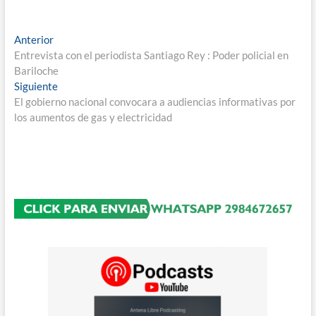
Navegación
Entrada
Anterior
anterior:
Entrevista con el periodista Santiago Rey : Poder policial en
de
Bariloche
entradas
Entrada
Siguiente
siguiente:
El gobierno nacional convocara a audiencias informativas por
los aumentos de gas y electricidad