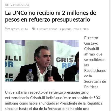
UNIVERSITARIAS
n
d
La UNCo no recibio ni 2 millones de
e
pesos en refuerzo presupuestario
m
e
9 agosto, 2016
Gustavo Crisafulli
presupuesto
UNCo
n
El rector
ú
Gustavo
Crisafulli
afirmo que
se recibieron
las
Resoluciones
de la
Secretaria de
Políticas
Universitaria respecto del refuerzo presupuestario
extraordinario. Crisafulli indicó que “este no ha sido de 500
millones como había anunciado el Presidente de la República
sino que
hasta el día de la fecha solo ha habido una