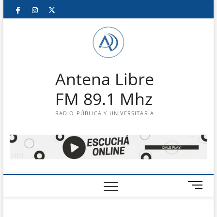
Saltar
Facebook
Instagram
Twitter
LinkedIn
En
al
contenido
vivo
Antena Libre
FM 89.1 Mhz
RADIO PÚBLICA Y UNIVERSITARIA
B
o
t
ó