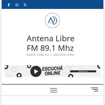
Saltar
Facebook
Instagram
Twitter
LinkedIn
En
al
contenido
vivo
Antena Libre
FM 89.1 Mhz
RADIO PÚBLICA Y UNIVERSITARIA
B
o
t
ó