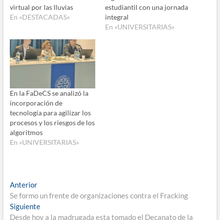
virtual por las lluvias
estudiantil con una jornada
En «DESTACADAS»
integral
En «UNIVERSITARIAS»
En la FaDeCS se analizó la
incorporación de
tecnología para agilizar los
procesos y los riesgos de los
algoritmos
En «UNIVERSITARIAS»
Navegación
Entrada
Anterior
anterior:
Se formo un frente de organizaciones contra el Fracking
de
Entrada
Siguiente
entradas
siguiente:
Desde hoy a la madrugada esta tomado el Decanato de la