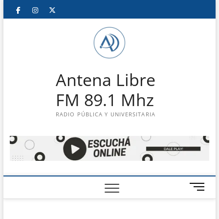
Saltar
Facebook
Instagram
Twitter
LinkedIn
En
al
contenido
vivo
Antena Libre
FM 89.1 Mhz
RADIO PÚBLICA Y UNIVERSITARIA
B
o
t
ó