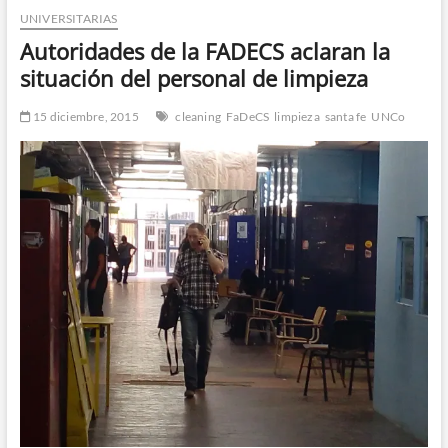
UNIVERSITARIAS
n
d
Autoridades de la FADECS aclaran la
e
situación del personal de limpieza
m
e
15 diciembre, 2015
cleaning
FaDeCS
limpieza
santa fe
UNCo
n
ú