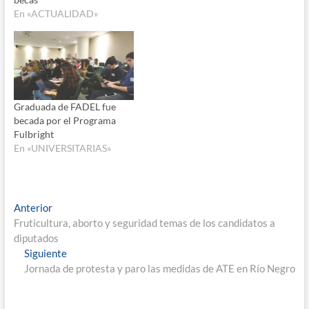
En «ACTUALIDAD»
Graduada de FADEL fue
becada por el Programa
Fulbright
En «UNIVERSITARIAS»
Navegación
Entrada
Anterior
anterior:
Fruticultura, aborto y seguridad temas de los candidatos a
de
diputados
entradas
Entrada
Siguiente
siguiente:
Jornada de protesta y paro las medidas de ATE en Río Negro