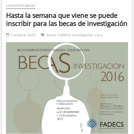
UNIVERSITARIAS
n
d
Hasta la semana que viene se puede
e
inscribir para las becas de investigación
m
e
7 octubre, 2015
becas
FaDeCS
investigación
roca
n
ú