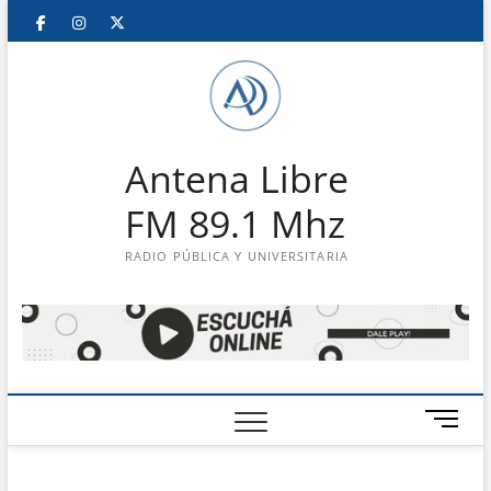
Saltar
Facebook
Instagram
Twitter
LinkedIn
En
al
contenido
vivo
Antena Libre
FM 89.1 Mhz
RADIO PÚBLICA Y UNIVERSITARIA
B
o
t
ó