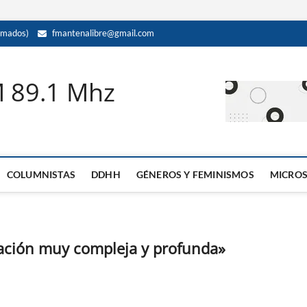
amados)
fmantenalibre@gmail.com
M 89.1 Mhz
COLUMNISTAS
DDHH
GÉNEROS Y FEMINISMOS
MICRO
uación muy compleja y profunda»