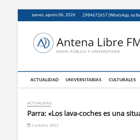
Saltar
jueves, agosto 06, 2026
2984672657 (WhatsApp, no ll
al
contenido
Antena Libre F
RADIO PÚBLICA Y UNIVERSITARIA
ACTUALIDAD
UNIVERSITARIAS
CULTURALES
ACTUALIDAD
Parra: «Los lava-coches es una sit
1 octubre, 2013