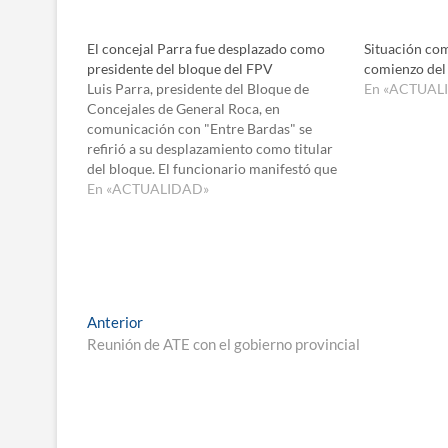
El concejal Parra fue desplazado como
Situación com
presidente del bloque del FPV
comienzo del 
Luis Parra, presidente del Bloque de
En «ACTUAL
Concejales de General Roca, en
comunicación con "Entre Bardas" se
refirió a su desplazamiento como titular
del bloque. El funcionario manifestó que
esta medida responde a “Intentar
En «ACTUALIDAD»
cambiar de aire, pero evidentemente
creo que detrás de todo esto hay una
situación claramente política que…
Navegación
Entrada
Anterior
anterior:
Reunión de ATE con el gobierno provincial
de
entradas