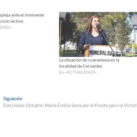
pleja ante el inminente
ciclo lectivo
IDAD»
La situación de cuarentena en la
localidad de Cervantes
En «ACTUALIDAD»
Entrada
Siguiente
siguiente:
Elecciones Octubre: María Emilia Soria por el Frente para la Victor