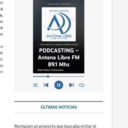
n
ón
ú
na
a,
es
de
ma
to
ue
es
ha
án
ÚLTIMAS NOTICIAS
Rechazan un proyecto que buscaba evitar el