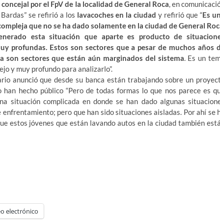
, concejal por el FpV de la localidad de General Roca
, en comunicaci
 Bardas” se refirió a los
lavacoches en la ciudad
y refirió que “
Es u
compleja que no se ha dado solamente en la ciudad de General Roc
nerado esta situación que aparte es producto de situacion
muy profundas. Estos son sectores que a pesar de muchos años 
a son sectores que están aún marginados del sistema
. Es un te
jo y muy profundo para analizarlo”.
ario anunció que desde su banca están trabajando sobre un proyec
 han hecho público “Pero de todas formas lo que nos parece es q
na situación complicada en donde se han dado algunas situacion
de enfrentamiento; pero que han sido situaciones aisladas. Por ahí se 
que estos jóvenes que están lavando autos en la ciudad también est
o electrónico